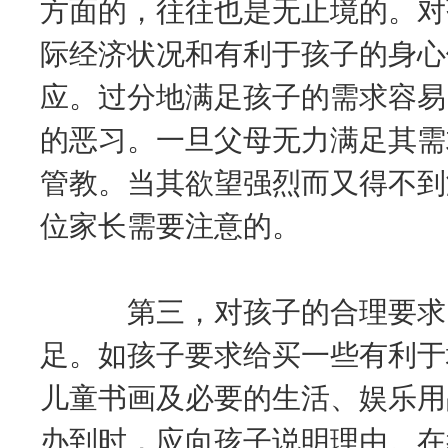
方面的，往往也是无止境的。对
际经济状况和有利于孩子的身心
应。过分地满足孩子的需求容易
的恶习。一旦父母无力满足其需
管教。当其欲望强烈而又得不到
位家长需要注意的。
第三，对孩子的合理要求，
足。如孩子要求给买一些有利于
儿童书画及必要的生活、娱乐用
办到时，应向孩子说明理由。在