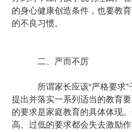
的身心健康创造条件，也要教育
的不良习惯。
二、严而不厉
所谓家长应该“严格要求”子
提出并落实一系列适当的教育要
的要求是家庭教育的具体体现。
高、过低的要求都会失去激励作