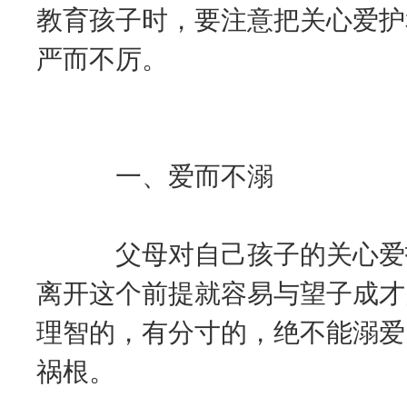
教育孩子时，要注意把关心爱护
严而不厉。
一、爱而不溺
父母对自己孩子的关心爱护
离开这个前提就容易与望子成才
理智的，有分寸的，绝不能溺爱
祸根。