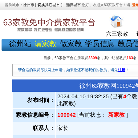
当前城市：
徐州市
[
切换其它城市
]
选择城市
您好，欢迎来63家教平台！请
登
六三家教
徐州站
请家教
做家教
学员信息
教员
目前，63家教平台在册教员
3809
名，其中明星教员
163
名
请合适的教员尽快网上申请，如果您还不是我们的教员，请先
注册
！
徐州63家教网1009
2024-04-10 19:32:25 (已有
4
个教
发布时间：
此家教)
家教信息编号：
100942
[当前状态：
新家教
]
联系人：
家长