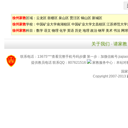
徐州家教
区域：
云龙区
鼓楼区
泉山区
贾汪区
铜山区
新城区
徐州家教
学校：
中国矿业大学南湖校区
中国矿业大学文昌校区
江苏师范大学
徐州家教
科目：
数学
语文
物理
化学
英语
历史
地理
政治
钢琴
美术
书法
网球
关于我们
-
请家教
联系电话：13675***查看完整手机号码步骤 第一步：加微信账号:jiaj
提供教员电话 联系QQ：807621516
家教服务中心：本站对教
国家
Copyright 2007-2013