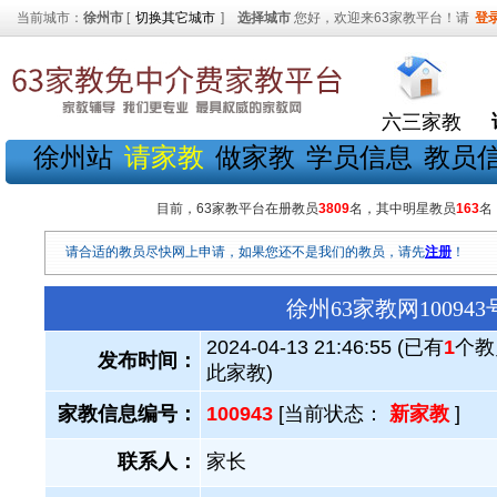
当前城市：
徐州市
[
切换其它城市
]
选择城市
您好，欢迎来63家教平台！请
登
六三家教
徐州站
请家教
做家教
学员信息
教员
目前，63家教平台在册教员
3809
名，其中明星教员
163
名
请合适的教员尽快网上申请，如果您还不是我们的教员，请先
注册
！
徐州63家教网1009
2024-04-13 21:46:55 (已有
1
个教
发布时间：
此家教)
家教信息编号：
100943
[当前状态：
新家教
]
联系人：
家长