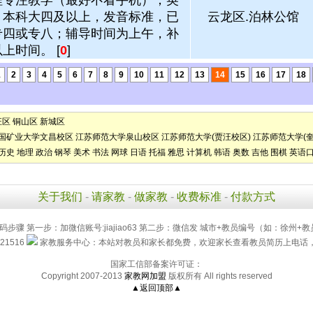
程专注教学（最好不看手机）；英
，本科大四及以上，发音标准，已
云龙区.泊林公馆
专四或专八；辅导时间为上午，补
上时间。 [
0
]
1
2
3
4
5
6
7
8
9
10
11
12
13
14
15
16
17
18
汪区
铜山区
新城区
国矿业大学文昌校区
江苏师范大学泉山校区
江苏师范大学(贾汪校区)
江苏师范大学(奎
历史
地理
政治
钢琴
美术
书法
网球
日语
托福
雅思
计算机
韩语
奥数
吉他
围棋
英语
关于我们
-
请家教
-
做家教
-
收费标准
-
付款方式
码步骤 第一步：加微信账号:jiajiao63 第二步：微信发 城市+教员编号（如：徐州+教
21516
家教服务中心：本站对教员和家长都免费，欢迎家长查看教员简历上电话，直接联
国家工信部备案许可证：
Copyright 2007-2013
家教网加盟
版权所有 All rights reserved
▲返回顶部▲