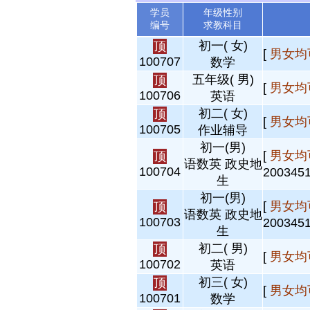
学员
年级性别
编号
求教科目
初一( 女)
顶
[
男女均
100707
数学
五年级( 男)
顶
[
男女均
100706
英语
初二( 女)
顶
[
男女均
100705
作业辅导
初一(男)
[
男女均
顶
语数英 政史地
100704
20034
生
初一(男)
[
男女均
顶
语数英 政史地
100703
20034
生
初二( 男)
顶
[
男女均
100702
英语
初三( 女)
顶
[
男女均
100701
数学