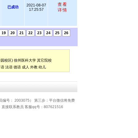
查看
2021-08-07
已成功
17:25:57
详情
19
20
21
22
23
24
25
26
园校区)
徐州医科大学
其它院校
口语
法语
德语
成人
外教
幼儿
员编号： 2003075） 第三步：平台微信将免费
系教员 客服qq号：807621516