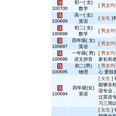
初一( 女)
顶
[
男女均
100700
数学
高一( 女)
顶
[
女生
]
100699
英语
初二( 女)
顶
[
男女均
100698
数学
四年级( 女)
顶
[
男女均
100697
英语
一年级( 男)
[
男女均
顶
100696
语文拼音
家长和老
初二(男)
[
男女均
顶
100695
物理
心 爱鼓
[
女生
]
能够全
四年级(女)
顶
语专业
100694
英语
过英语
习三周以
[
女生
]