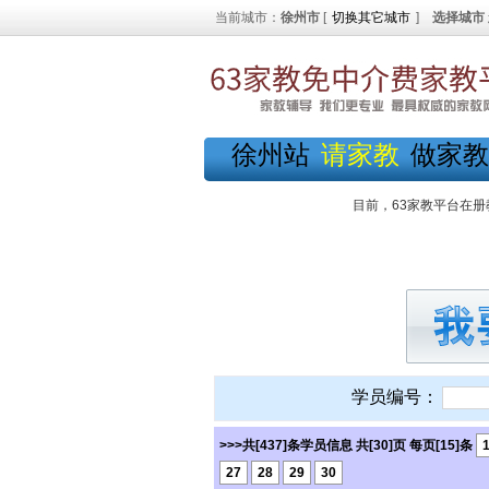
当前城市：
徐州市
[
切换其它城市
]
选择城市
徐州站
请家教
做家教
目前，63家教平台在册
学员编号：
>>>共[437]条学员信息 共[30]页 每页[15]条
27
28
29
30