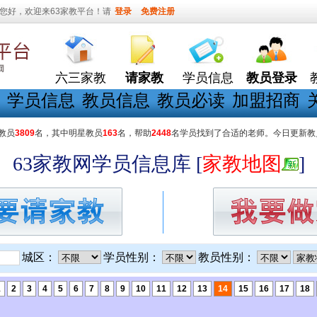
您好，欢迎来63家教平台！请
登录
免费注册
六三家教
请家教
学员信息
教员登录
学员信息
教员信息
教员必读
加盟招商
教员
3809
名，其中明星教员
163
名，帮助
2448
名学员找到了合适的老师。今日更新教
63家教网学员信息库 [
家教地图
]
城区：
学员性别：
教员性别：
1
2
3
4
5
6
7
8
9
10
11
12
13
14
15
16
17
18