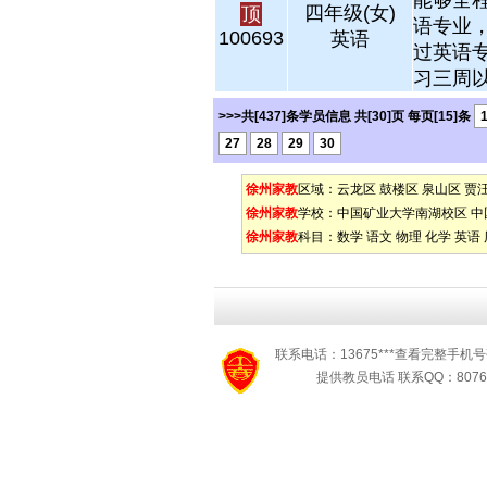
能够全
四年级(女)
顶
语专业
100693
英语
过英语
习三周以
>>>共[437]条学员信息 共[30]页 每页[15]条
27
28
29
30
徐州家教
区域：
云龙区
鼓楼区
泉山区
贾
徐州家教
学校：
中国矿业大学南湖校区
中
徐州家教
科目：
数学
语文
物理
化学
英语
联系电话：13675***查看完整手机号
提供教员电话 联系QQ：8076