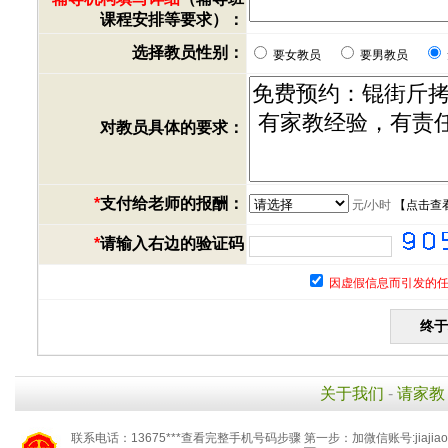
课程安排等要求）：
选择教员性别：
要女教员
要男教员
对教员具体的要求：
*
支付给老师的报酬：
元/小时
【
点击查
*
请输入右边的验证码
因虚假信息而引发的任
关于我们
-
请家教
联系电话：13675***查看完整手机号码步骤 第一步：加微信账号:jiaj