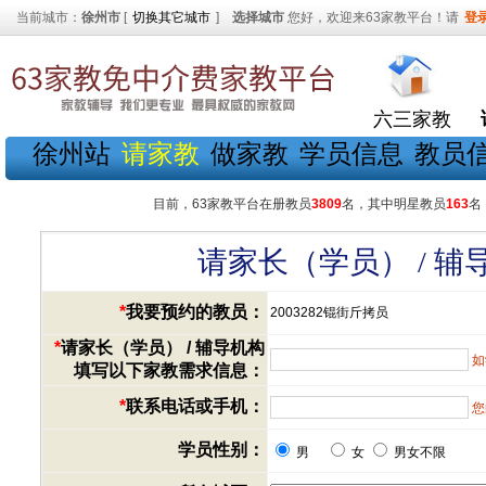
当前城市：
徐州市
[
切换其它城市
]
选择城市
您好，欢迎来63家教平台！请
登
六三家教
徐州站
请家教
做家教
学员信息
教员
目前，63家教平台在册教员
3809
名，其中明星教员
163
名
请家长（学员） / 
*
我要预约的教员：
2003282锟街斤拷员
*
请家长（学员） / 辅导机构
如
填写以下家教需求信息：
*
联系电话或手机：
您
学员性别：
男
女
男女不限