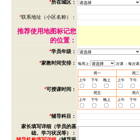
*
所在城区：
*
联系地址（小区名称）：
推荐使用地图标记您
的位置：
*
学员年级：
*
家教时间安排：
每周上
次课 ；每次
周一
周二
上午
下午
晚上
上午
下午
*
可授课时间：
周五
周六
上午
下午
晚上
上午
下午
*
辅导科目：
家长填写详细（学员的基
础、学习状况等）：
辅导机构填写详细
（辅导班