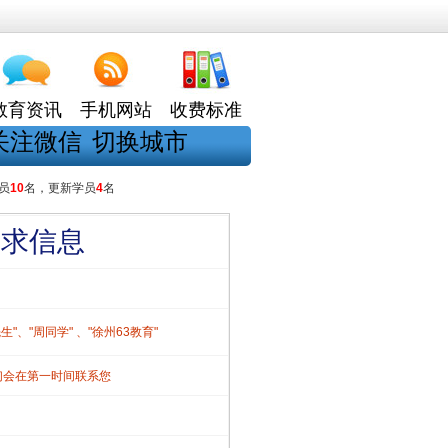
教育资讯
手机网站
收费标准
关注微信
切换城市
员
10
名，更新学员
4
名
需求信息
、"周同学" 、"徐州63教育"
们会在第一时间联系您