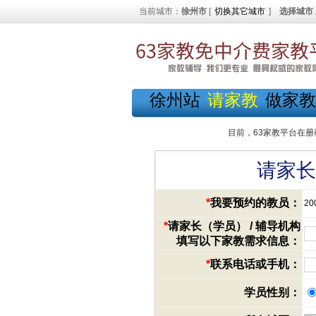
当前城市：
徐州市
[
切换其它城市
]
选择城市
徐州站
请家教
做家教
目前，63家教平台在册
请家长
*
我要预约的教员：
2
*
请家长（学员） / 辅导机构
填写以下家教需求信息：
*
联系电话或手机：
学员性别：