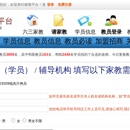
您好，欢迎来63家教平台！请
登录
免费注册
六三家教
请家教
学员信息
教员登录
学员信息
教员信息
教员必读
加盟招商
教员
3809
名，其中明星教员
163
名，帮助
2448
名学员找到了合适的老师。今日更新教
（学员） / 辅导机构 填写以下家教
003509锟杰斤拷员
如学生家长姓名或学生本人姓名或机构名称，如"李先生"
您的电话和手机号码仅工作人员可见,请放心填写,我
男
女
男女不限