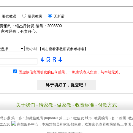
要女教员
要男教员
无所谓
元/小时
【
点击查看家教薪资参考标准
】
因虚假信息而引发的任何后果，一概由填表人负责，与本站无关。
关于我们
-
请家教
-
做家教
-
收费标准
-
付款方式
码步骤 第一步：加微信账号:jiajiao63 第二步：微信发 城市+教员编号（如：徐州+教
21516
家教服务中心：本站对教员和家长都免费，欢迎家长查看教员简历上电话，直接联