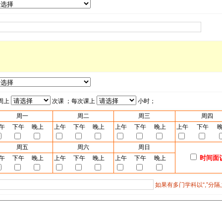
周上
次课 ；每次课上
小时；
周一
周二
周三
周四
午
下午
晚上
上午
下午
晚上
上午
下午
晚上
上午
下午
周五
周六
周日
时间面
午
下午
晚上
上午
下午
晚上
上午
下午
晚上
如果有多门学科以“,”分隔,