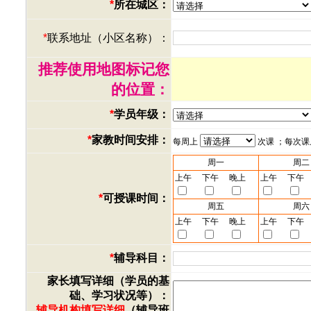
*
所在城区：
*
联系地址（小区名称）：
推荐使用地图标记您
的位置：
*
学员年级：
*
家教时间安排：
每周上
次课 ；每次
周一
周二
上午
下午
晚上
上午
下午
*
可授课时间：
周五
周六
上午
下午
晚上
上午
下午
*
辅导科目：
家长填写详细（学员的基
础、学习状况等）：
辅导机构填写详细
（辅导班