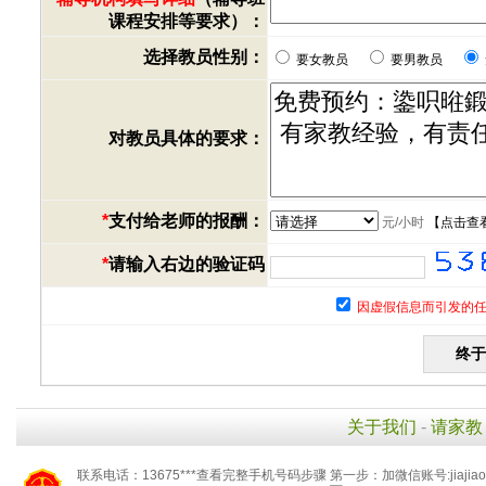
课程安排等要求）：
选择教员性别：
要女教员
要男教员
对教员具体的要求：
*
支付给老师的报酬：
元/小时
【
点击查
*
请输入右边的验证码
因虚假信息而引发的任
关于我们
-
请家教
联系电话：13675***查看完整手机号码步骤 第一步：加微信账号:jiaj