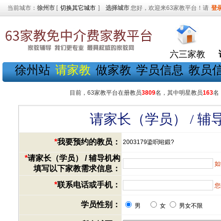
当前城市：
徐州市
[
切换其它城市
]
选择城市
您好，欢迎来63家教平台！请
登
六三家教
徐州站
请家教
做家教
学员信息
教员
目前，63家教平台在册教员
3809
名，其中明星教员
163
名
请家长（学员） / 
*
我要预约的教员：
2003179鍌呮暀鍛?
*
请家长（学员） / 辅导机构
如
填写以下家教需求信息：
*
联系电话或手机：
您
学员性别：
男
女
男女不限