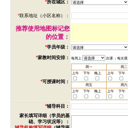
*
所在城区：
*
联系地址（小区名称）：
推荐使用地图标记您
的位置：
*
学员年级：
*
家教时间安排：
每周上
次课 ；每次
周一
周二
上午
下午
晚上
上午
下午
*
可授课时间：
周五
周六
上午
下午
晚上
上午
下午
*
辅导科目：
家长填写详细（学员的基
础、学习状况等）：
辅导机构填写详细
（辅导班