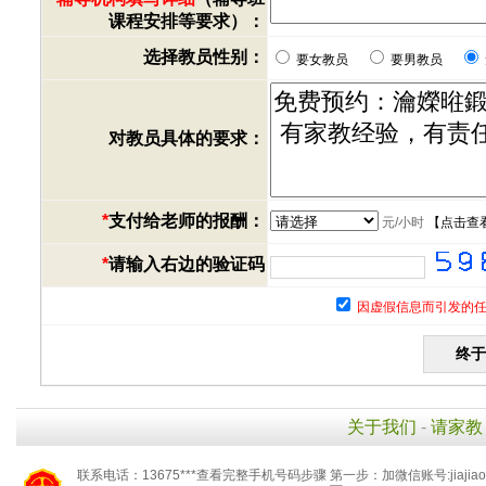
课程安排等要求）：
选择教员性别：
要女教员
要男教员
对教员具体的要求：
*
支付给老师的报酬：
元/小时
【
点击查
*
请输入右边的验证码
因虚假信息而引发的任
关于我们
-
请家教
联系电话：13675***查看完整手机号码步骤 第一步：加微信账号:jiaj