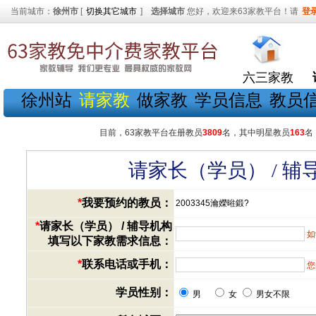
当前城市：
徐州市
[
切换其它城市
]
选择城市
您好，欢迎来63家教平台！请
登
六三家教
徐州站
请家教
做家教
学员信息
教员
目前，63家教平台在册教员
3809
名，其中明星教员
163
名
请家长（学员） / 
*
我要预约的教员：
2003345瀹嬫暀鍛?
*
请家长（学员） / 辅导机构
如
填写以下家教需求信息：
*
联系电话或手机：
您
学员性别：
男
女
男女不限