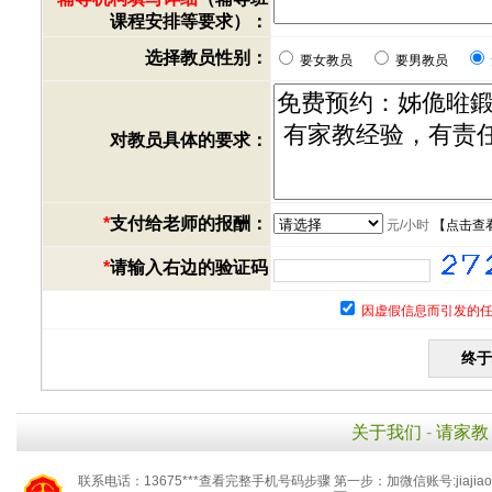
课程安排等要求）：
选择教员性别：
要女教员
要男教员
对教员具体的要求：
*
支付给老师的报酬：
元/小时
【
点击查
*
请输入右边的验证码
因虚假信息而引发的任
关于我们
-
请家教
联系电话：13675***查看完整手机号码步骤 第一步：加微信账号:jiaj