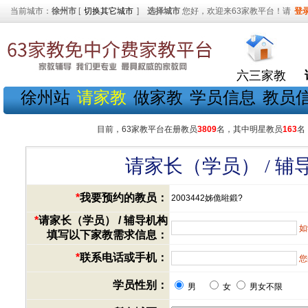
当前城市：
徐州市
[
切换其它城市
]
选择城市
您好，欢迎来63家教平台！请
登
六三家教
徐州站
请家教
做家教
学员信息
教员
目前，63家教平台在册教员
3809
名，其中明星教员
163
名
请家长（学员） / 
*
我要预约的教员：
2003442姊佹暀鍛?
*
请家长（学员） / 辅导机构
如
填写以下家教需求信息：
*
联系电话或手机：
您
学员性别：
男
女
男女不限