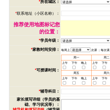
*
所在城区：
*
联系地址（小区名称）：
推荐使用地图标记您
的位置：
*
学员年级：
*
家教时间安排：
每周上
次课 ；每次
周一
周二
上午
下午
晚上
上午
下午
*
可授课时间：
周五
周六
上午
下午
晚上
上午
下午
*
辅导科目：
家长填写详细（学员的基
础、学习状况等）：
辅导机构填写详细
（辅导班