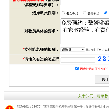
课程安排等要求）：
选择教员性别：
要女教员
要男教员
对教员具体的要求：
*
支付给老师的报酬：
元/小时
【
点击查
*
请输入右边的验证码
因虚假信息而引发的任
关于我们
-
请家教
联系电话：13675***查看完整手机号码步骤 第一步：加微信账号:jiaj