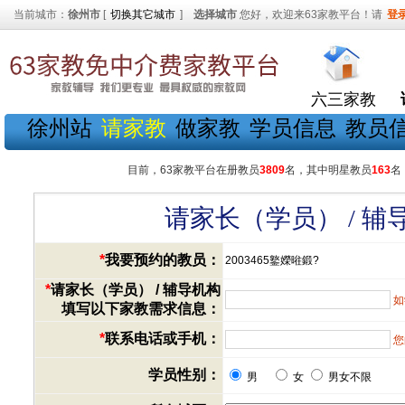
当前城市：
徐州市
[
切换其它城市
]
选择城市
您好，欢迎来63家教平台！请
登
六三家教
徐州站
请家教
做家教
学员信息
教员
目前，63家教平台在册教员
3809
名，其中明星教员
163
名
请家长（学员） / 
*
我要预约的教员：
2003465鐜嬫暀鍛?
*
请家长（学员） / 辅导机构
如
填写以下家教需求信息：
*
联系电话或手机：
您
学员性别：
男
女
男女不限