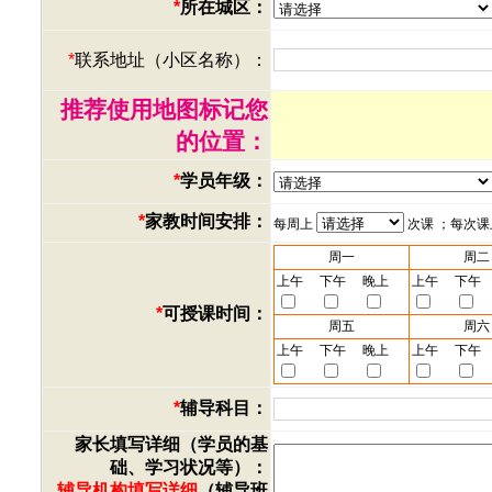
*
所在城区：
*
联系地址（小区名称）：
推荐使用地图标记您
的位置：
*
学员年级：
*
家教时间安排：
每周上
次课 ；每次
周一
周二
上午
下午
晚上
上午
下午
*
可授课时间：
周五
周六
上午
下午
晚上
上午
下午
*
辅导科目：
家长填写详细（学员的基
础、学习状况等）：
辅导机构填写详细
（辅导班