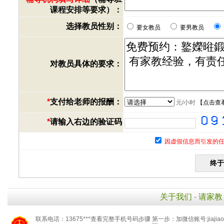
课程安排等要求）：
选择教员性别：
要女教员
要男教员
对教员具体的要求：
*
支付给老师的报酬：
元/小时
【
点击查
*
请输入右边的验证码
因虚假信息而引发的任
关于我们
-
请家教
联系电话：13675***查看完整手机号码步骤 第一步：加微信账号:jiaj