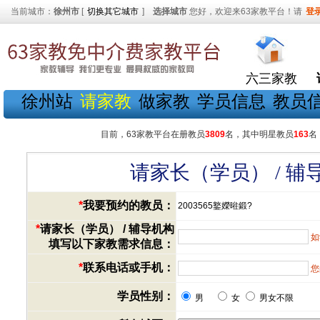
当前城市：
徐州市
[
切换其它城市
]
选择城市
您好，欢迎来63家教平台！请
登
六三家教
徐州站
请家教
做家教
学员信息
教员
目前，63家教平台在册教员
3809
名，其中明星教员
163
名
请家长（学员） / 
*
我要预约的教员：
2003565鐜嬫暀鍛?
*
请家长（学员） / 辅导机构
如
填写以下家教需求信息：
*
联系电话或手机：
您
学员性别：
男
女
男女不限