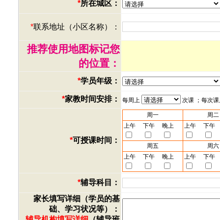
*
所在城区：
*
联系地址（小区名称）：
推荐使用地图标记您
的位置：
*
学员年级：
*
家教时间安排：
每周上
次课 ；每次
周一
周二
上午
下午
晚上
上午
下午
*
可授课时间：
周五
周六
上午
下午
晚上
上午
下午
*
辅导科目：
家长填写详细（学员的基
础、学习状况等）：
辅导机构填写详细
（辅导班