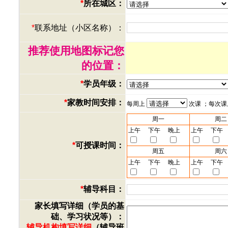
*
所在城区：
*
联系地址（小区名称）：
推荐使用地图标记您
的位置：
*
学员年级：
*
家教时间安排：
每周上
次课 ；每次
周一
周二
上午
下午
晚上
上午
下午
*
可授课时间：
周五
周六
上午
下午
晚上
上午
下午
*
辅导科目：
家长填写详细（学员的基
础、学习状况等）：
辅导机构填写详细
（辅导班