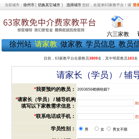
当前城市：
徐州市
[
切换其它城市
]
选择城市
您好，欢迎来63家教平台！请
登
六三家教
徐州站
请家教
做家教
学员信息
教员
目前，63家教平台在册教员
3809
名，其中明星教员
163
名
请家长（学员） / 
*
我要预约的教员：
2003656楂樻暀鍛?
*
请家长（学员） / 辅导机构
如
填写以下家教需求信息：
*
联系电话或手机：
您
学员性别：
男
女
男女不限