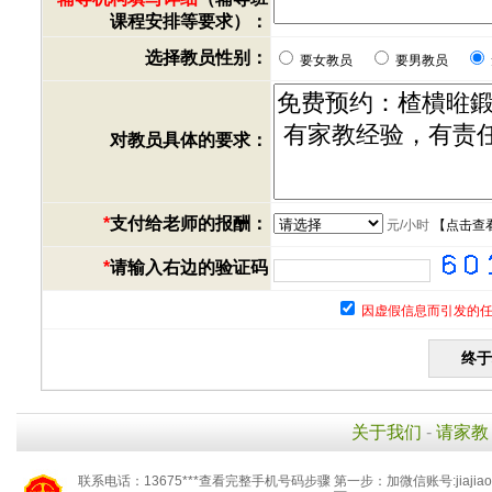
课程安排等要求）：
选择教员性别：
要女教员
要男教员
对教员具体的要求：
*
支付给老师的报酬：
元/小时
【
点击查
*
请输入右边的验证码
因虚假信息而引发的任
关于我们
-
请家教
联系电话：13675***查看完整手机号码步骤 第一步：加微信账号:jiaj