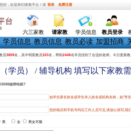
您好，欢迎来63家教平台！请
登录
免费注册
六三家教
请家教
学员信息
教员登录
学员信息
教员信息
教员必读
加盟招商
教员
3809
名，其中明星教员
163
名，帮助
2448
名学员找到了合适的老师。今日更新教
（学员） / 辅导机构 填写以下家教
03698鏈辨暀鍛?
如学生家长姓名或学生本人姓名或机构名称，如"李先生"
您的电话和手机号码仅工作人员可见,请放心填写,我
男
女
男女不限