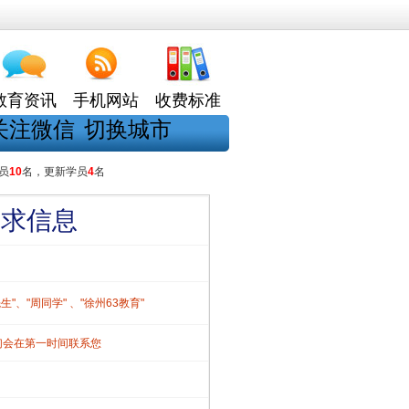
教育资讯
手机网站
收费标准
关注微信
切换城市
员
10
名，更新学员
4
名
需求信息
、"周同学" 、"徐州63教育"
们会在第一时间联系您