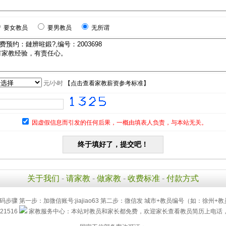
要女教员
要男教员
无所谓
元/小时
【
点击查看家教薪资参考标准
】
因虚假信息而引发的任何后果，一概由填表人负责，与本站无关。
关于我们
-
请家教
-
做家教
-
收费标准
-
付款方式
码步骤 第一步：加微信账号:jiajiao63 第二步：微信发 城市+教员编号（如：徐州+教
21516
家教服务中心：本站对教员和家长都免费，欢迎家长查看教员简历上电话，直接联