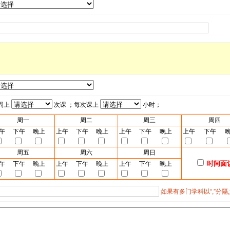
周上
次课 ；每次课上
小时；
周一
周二
周三
周四
午
下午
晚上
上午
下午
晚上
上午
下午
晚上
上午
下午
周五
周六
周日
时间面
午
下午
晚上
上午
下午
晚上
上午
下午
晚上
如果有多门学科以“,”分隔,