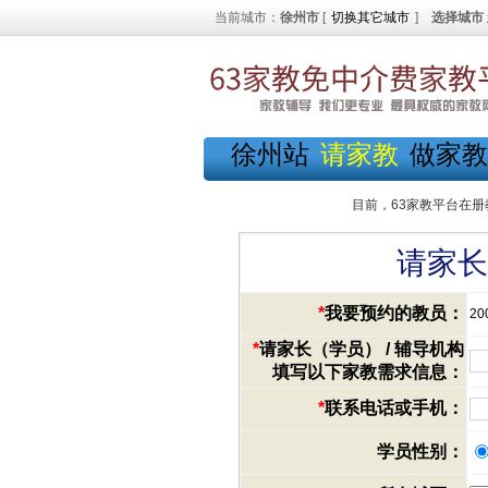
当前城市：
徐州市
[
切换其它城市
]
选择城市
徐州站
请家教
做家教
目前，63家教平台在册
请家长
*
我要预约的教员：
20
*
请家长（学员） / 辅导机构
填写以下家教需求信息：
*
联系电话或手机：
学员性别：