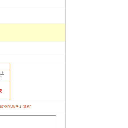
晚上
议
如“钢琴,数学,计算机”