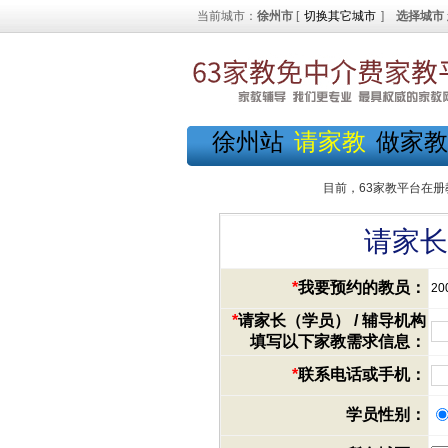
当前城市：
徐州市
[
切换其它城市
]
选择城市
徐州站
请家教
做家教
目前，63家教平台在册
请家长
*
我要预约的教员：
20
*
请家长（学员） / 辅导机构
填写以下家教需求信息：
*
联系电话或手机：
学员性别：