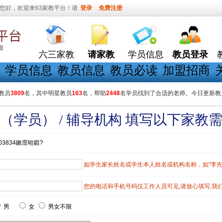
您好，欢迎来63家教平台！请
登录
免费注册
六三家教
请家教
学员信息
教员登录
学员信息
教员信息
教员必读
加盟招商
教员
3809
名，其中明星教员
163
名，帮助
2448
名学员找到了合适的老师。今日更新教
（学员） / 辅导机构 填写以下家教
03834鏉庢暀鍛?
如学生家长姓名或学生本人姓名或机构名称，如"李先生"
您的电话和手机号码仅工作人员可见,请放心填写,我
男
女
男女不限