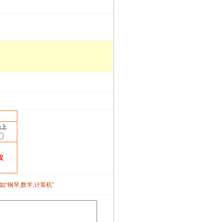
晚上
议
如“钢琴,数学,计算机”