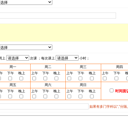
周上
次课 ；每次课上
小时；
周一
周二
周三
周四
午
下午
晚上
上午
下午
晚上
上午
下午
晚上
上午
下午
周五
周六
周日
时间面
午
下午
晚上
上午
下午
晚上
上午
下午
晚上
如果有多门学科以“,”分隔,