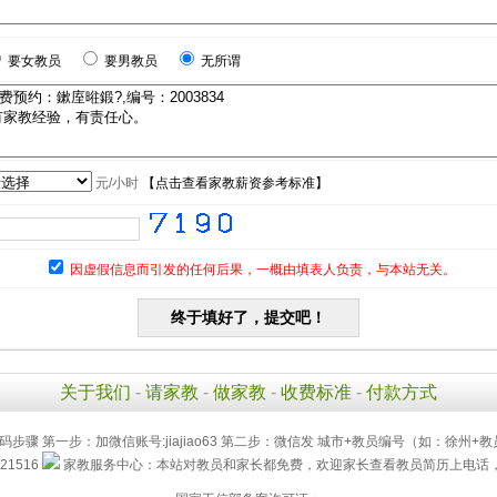
要女教员
要男教员
无所谓
元/小时
【
点击查看家教薪资参考标准
】
因虚假信息而引发的任何后果，一概由填表人负责，与本站无关。
关于我们
-
请家教
-
做家教
-
收费标准
-
付款方式
码步骤 第一步：加微信账号:jiajiao63 第二步：微信发 城市+教员编号（如：徐州+教
21516
家教服务中心：本站对教员和家长都免费，欢迎家长查看教员简历上电话，直接联