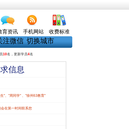
教育资讯
手机网站
收费标准
关注微信
切换城市
员
10
名，更新学员
4
名
需求信息
、"周同学" 、"徐州63教育"
们会在第一时间联系您