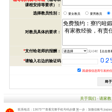
课程安排等要求）：
选择教员性别：
要女教员
要男教员
对教员具体的要求：
*
支付给老师的报酬：
元/小时
【
点击查
*
请输入右边的验证码
因虚假信息而引发的任
关于我们
-
请家教
联系电话：13675***查看完整手机号码步骤 第一步：加微信账号:jiaj