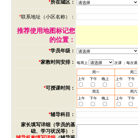
*
所在城区：
*
联系地址（小区名称）：
推荐使用地图标记您
的位置：
*
学员年级：
*
家教时间安排：
每周上
次课 ；每次
周一
周二
上午
下午
晚上
上午
下午
*
可授课时间：
周五
周六
上午
下午
晚上
上午
下午
*
辅导科目：
家长填写详细（学员的基
础、学习状况等）：
辅导机构填写详细
（辅导班