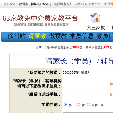
当前城市：
徐州市
[
切换其它城市
]
选择城市
您好，欢迎来63家教平台！请
登
六三家教
徐州站
请家教
做家教
学员信息
教员
目前，63家教平台在册教员
3809
名，其中明星教员
163
名
请家长（学员） / 
*
我要预约的教员：
2003906寮犳暀鍛?
*
请家长（学员） / 辅导机构
如
填写以下家教需求信息：
*
联系电话或手机：
您
学员性别：
男
女
男女不限