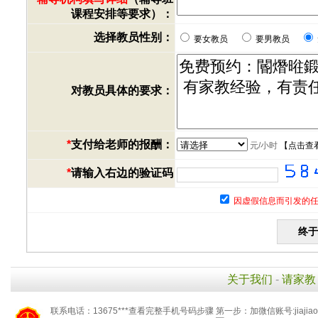
课程安排等要求）：
选择教员性别：
要女教员
要男教员
对教员具体的要求：
*
支付给老师的报酬：
元/小时
【
点击查
*
请输入右边的验证码
因虚假信息而引发的任
关于我们
-
请家教
联系电话：13675***查看完整手机号码步骤 第一步：加微信账号:jiaj