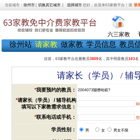
当前城市：
徐州市
[
切换其它城市
]
选择城市
您好，欢迎来63家教平台！请
登
六三家教
徐州站
请家教
做家教
学员信息
教员
目前，63家教平台在册教员
3809
名，其中明星教员
163
名
请家长（学员） / 
*
我要预约的教员：
2004073閽熸暀鍛?
*
请家长（学员） / 辅导机构
如
填写以下家教需求信息：
*
联系电话或手机：
您
学员性别：
男
女
男女不限