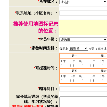
*
所在城区：
*
联系地址（小区名称）：
推荐使用地图标记您
的位置：
*
学员年级：
*
家教时间安排：
每周上
次课 ；每次
周一
周二
上午
下午
晚上
上午
下午
*
可授课时间：
周五
周六
上午
下午
晚上
上午
下午
*
辅导科目：
家长填写详细（学员的基
础、学习状况等）：
辅导机构填写详细
（辅导班