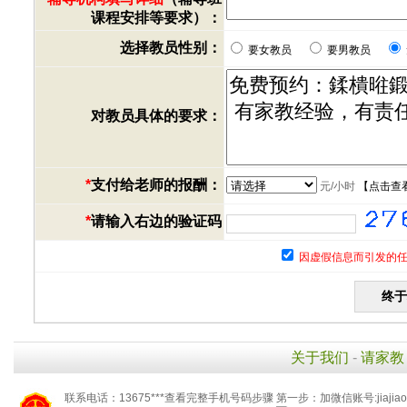
课程安排等要求）：
选择教员性别：
要女教员
要男教员
对教员具体的要求：
*
支付给老师的报酬：
元/小时
【
点击查
*
请输入右边的验证码
因虚假信息而引发的任
关于我们
-
请家教
联系电话：13675***查看完整手机号码步骤 第一步：加微信账号:jiaj