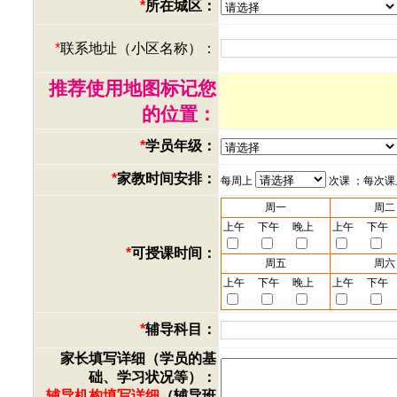
*
所在城区：
*
联系地址（小区名称）：
推荐使用地图标记您
的位置：
*
学员年级：
*
家教时间安排：
每周上
次课 ；每次
周一
周二
上午
下午
晚上
上午
下午
*
可授课时间：
周五
周六
上午
下午
晚上
上午
下午
*
辅导科目：
家长填写详细（学员的基
础、学习状况等）：
辅导机构填写详细
（辅导班