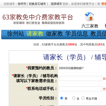
当前城市：
徐州市
[
切换其它城市
]
选择城市
您好，欢迎来63家教平台！请
登
六三家教
徐州站
请家教
做家教
学员信息
教员
目前，63家教平台在册教员
3809
名，其中明星教员
163
名
请家长（学员） / 
*
我要预约的教员：
2004202鍒樻暀鍛?
*
请家长（学员） / 辅导机构
如
填写以下家教需求信息：
*
联系电话或手机：
您
学员性别：
男
女
男女不限