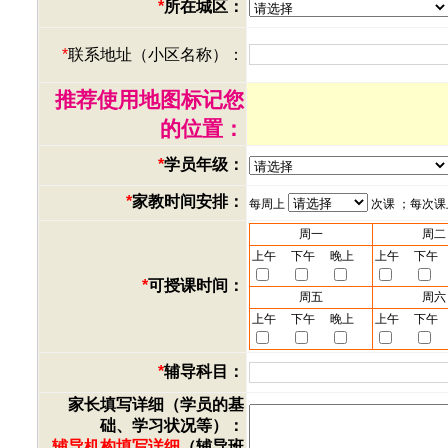
*
所在城区：
*
联系地址（小区名称）：
推荐使用地图标记您
的位置：
*
学员年级：
*
家教时间安排：
每周上
次课 ；每次
周一
周二
上午
下午
晚上
上午
下午
*
可授课时间：
周五
周六
上午
下午
晚上
上午
下午
*
辅导科目：
家长填写详细（学员的基
础、学习状况等）：
辅导机构填写详细
（辅导班