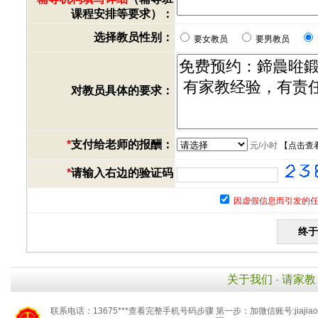
课程安排等要求）：
选择教员性别：
要女教员
要男教员
对教员具体的要求：
*
支付给老师的报酬：
元/小时
【
点击查
*
请输入右边的验证码
因虚假信息而引发的任
关于我们
-
请家教
联系电话：13675***查看完整手机号码步骤 第一步：加微信账号:jiaj