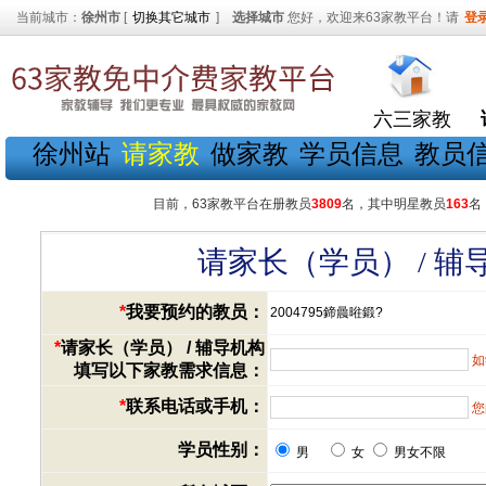
当前城市：
徐州市
[
切换其它城市
]
选择城市
您好，欢迎来63家教平台！请
登
六三家教
徐州站
请家教
做家教
学员信息
教员
目前，63家教平台在册教员
3809
名，其中明星教员
163
名
请家长（学员） / 
*
我要预约的教员：
2004795鍗曟暀鍛?
*
请家长（学员） / 辅导机构
如
填写以下家教需求信息：
*
联系电话或手机：
您
学员性别：
男
女
男女不限