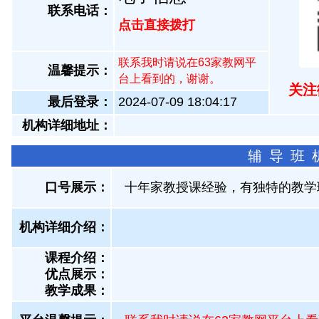
联系电话：
点击直接拨打
联系我时请说在63家教网平
温馨提示：
台上看到的，谢谢。
关注
最后登录：
2024-07-09 18:04:17
机构详细地址：
辅导班
口号展示：
十年家教授课经验，有独特的教学
机构详细介绍
：
课程介绍：
优点展示：
教学成果：