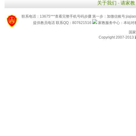
关于我们
-
请家教
联系电话：13675***查看完整手机号码步骤 第一步：加微信账号:jiaj
提供教员电话 联系QQ：807621516
家教服务中心：本站对教
国家
Copyright 2007-2013