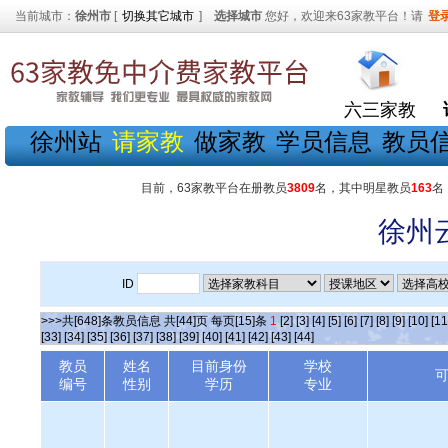
当前城市：
徐州市
[
切换其它城市
]
选择城市
您好，欢迎来63家教平台！请
登
六三家教
徐州站
请家教
做家教
学员信息
教员
目前，63家教平台在册教员
3809
名，其中明星教员
163
名
徐州
ID
>>>共[648]条教员信息 共[44]页 每页[15]条
1
[2]
[3]
[4]
[5]
[6]
[7]
[8]
[9]
[10]
[11
[33]
[34]
[35]
[36]
[37]
[38]
[39]
[40]
[41]
[42]
[43]
[44]
教员
姓名
目前身份
学校
编号
性别
学历
专业