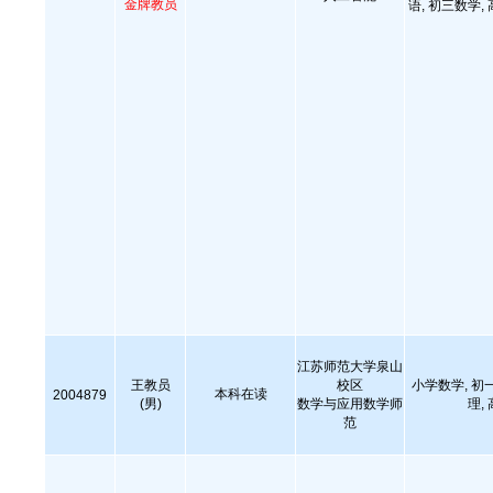
金牌教员
语, 初三数学,
江苏师范大学泉山
王教员
校区
小学数学, 初
本科在读
2004879
(男)
数学与应用数学师
理,
范