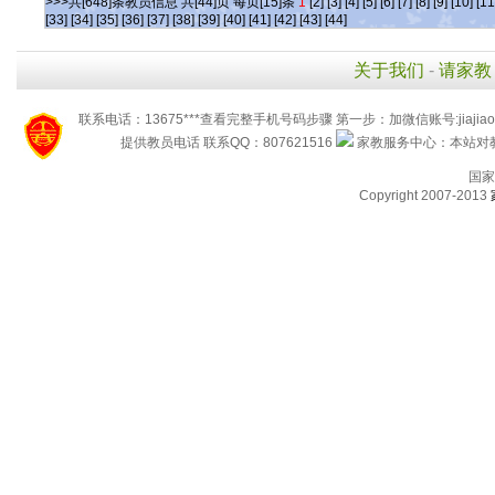
>>>共[648]条教员信息 共[44]页 每页[15]条
1
[2]
[3]
[4]
[5]
[6]
[7]
[8]
[9]
[10]
[11
[33]
[34]
[35]
[36]
[37]
[38]
[39]
[40]
[41]
[42]
[43]
[44]
关于我们
-
请家教
联系电话：13675***查看完整手机号码步骤 第一步：加微信账号:jiaj
提供教员电话 联系QQ：807621516
家教服务中心：本站对教
国家
Copyright 2007-2013