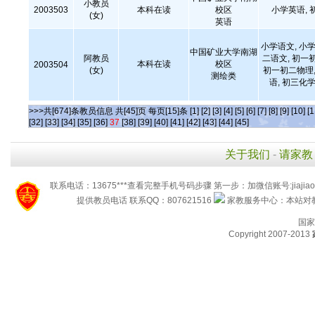
小教员
2003503
本科在读
校区
小学英语, 
(女)
英语
小学语文, 小学
中国矿业大学南湖
阿教员
二语文, 初一
本科在读
校区
2003504
(女)
初一初二物理,
测绘类
语, 初三化学
>>>共[674]条教员信息 共[45]页 每页[15]条
[1]
[2]
[3]
[4]
[5]
[6]
[7]
[8]
[9]
[10]
[1
[32]
[33]
[34]
[35]
[36]
37
[38]
[39]
[40]
[41]
[42]
[43]
[44]
[45]
关于我们
-
请家教
联系电话：13675***查看完整手机号码步骤 第一步：加微信账号:jiaj
提供教员电话 联系QQ：807621516
家教服务中心：本站对教
国家
Copyright 2007-2013