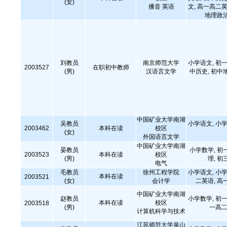
(女)
播音 英语
文, 高一高二英
地理政治
刘教员
南京师范大学
小学语文, 初一
2003527
在职初中教师
(男)
汉语言文学
中历史, 初中
中国矿业大学南湖
吴教员
小学语文, 小学
2003462
本科在读
校区
(女)
外国语言文学
中国矿业大学南湖
晏教员
小学数学, 初
2003523
本科在读
校区
(男)
理, 初
电气
毛教员
徐州工程学院
小学语文, 小学
本科在读
2003521
(女)
会计学
二英语, 高
中国矿业大学南湖
赵教员
小学数学, 初一
本科在读
校区
2003518
(男)
一高二
计算机科学与技术
江苏师范大学泉山