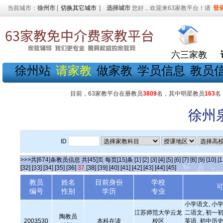
当前城市：
徐州市
[
切换其它城市
]
选择城市
您好，欢迎来63家教平台！请
登
六三家教
徐州站
请家教
做家教
学员信息
教员
目前，63家教平台在册教员
3809
名，其中明星教员
163
名
徐州
ID
>>>共[674]条教员信息 共[45]页 每页[15]条
[1]
[2]
[3]
[4]
[5]
[6]
[7]
[8]
[9]
[10]
[1
[32]
[33]
[34]
[35]
[36]
37
[38]
[39]
[40]
[41]
[42]
[43]
[44]
[45]
教员
姓名
目前身份
学校
编号
性别
学历
专业
小学语文, 小学
江苏师范大学云龙
二语文, 初一初
陶教员
2003530
本科在读
校区
英语, 初中历史