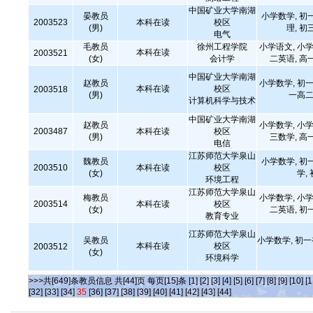
中国矿业大学南湖
晏教员
小学数学, 初
2003523
本科在读
校区
(男)
理, 初
电气
毛教员
徐州工程学院
小学语文, 小学
本科在读
2003521
(女)
会计学
二英语, 高
中国矿业大学南湖
赵教员
小学数学, 初一
本科在读
校区
2003518
(男)
一高二
计算机科学与技术
中国矿业大学南湖
赵教员
小学数学, 小学
2003487
本科在读
校区
(男)
三数学, 高
电信
江苏师范大学泉山
魏教员
小学数学, 初
2003510
本科在读
校区
(女)
学,
环境工程
江苏师范大学泉山
梅教员
小学数学, 小学
2003514
本科在读
校区
(女)
二英语, 初
教育专业
江苏师范大学泉山
吴教员
小学数学, 初
本科在读
校区
2003512
(女)
环境科学
>>>共[649]条教员信息 共[44]页 每页[15]条
[1]
[2]
[3]
[4]
[5]
[6]
[7]
[8]
[9]
[10]
[1
[32]
[33]
[34]
35
[36]
[37]
[38]
[39]
[40]
[41]
[42]
[43]
[44]