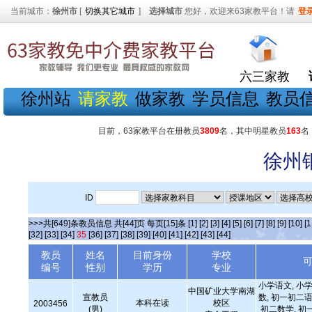
当前城市：
徐州市
[
切换其它城市
]
选择城市
您好，欢迎来63家教平台！请
登
六三家教
徐州站
请家教
做家教
学员信息
教员
目前，63家教平台在册教员
3809
名，其中明星教员
163
名
徐州
ID
>>>共[649]条教员信息 共[44]页 每页[15]条
[1]
[2]
[3]
[4]
[5]
[6]
[7]
[8]
[9]
[10]
[1
[32]
[33]
[34]
35
[36]
[37]
[38]
[39]
[40]
[41]
[42]
[43]
[44]
教员
姓名
目前身份
学校
编号
性别
学历
专业
小学语文, 小学
中国矿业大学南湖
宣教员
数, 初一初二语
本科在读
校区
2003456
(男)
初二数学, 初