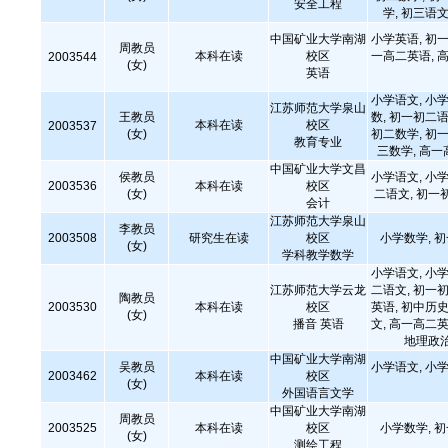
安全工程
学, 初三语文
中国矿业大学南湖
小学英语, 初一
周教员
本科在读
校区
一高二英语, 高
2003544
(女)
英语
小学语文, 小学
江苏师范大学泉山
王教员
数, 初一初二语
本科在读
校区
2003537
(女)
初二数学, 初一
教育专业
三数学, 高一
中国矿业大学文昌
侯教员
小学语文, 小学
2003536
本科在读
校区
(女)
二语文, 初一
会计
江苏师范大学泉山
李教员
2003508
研究生在读
校区
小学数学, 
(女)
学科教学数学
小学语文, 小学
江苏师范大学云龙
二语文, 初一初
陶教员
2003530
本科在读
校区
英语, 初中历史
(女)
播音 英语
文, 高一高二英
地理政治
中国矿业大学南湖
吴教员
小学语文, 小学
2003462
本科在读
校区
(女)
外国语言文学
中国矿业大学南湖
周教员
2003525
本科在读
校区
小学数学, 
(女)
测绘工程