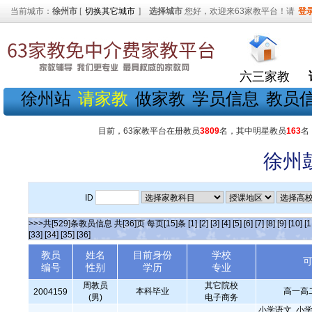
当前城市：
徐州市
[
切换其它城市
]
选择城市
您好，欢迎来63家教平台！请
登
六三家教
徐州站
请家教
做家教
学员信息
教员
目前，63家教平台在册教员
3809
名，其中明星教员
163
名
徐州
ID
>>>共[529]条教员信息 共[36]页 每页[15]条
[1]
[2]
[3]
[4]
[5]
[6]
[7]
[8]
[9]
[10]
[1
[33]
[34]
[35]
[36]
教员
姓名
目前身份
学校
编号
性别
学历
专业
周教员
其它院校
本科毕业
高一高
2004159
(男)
电子商务
小学语文, 小学