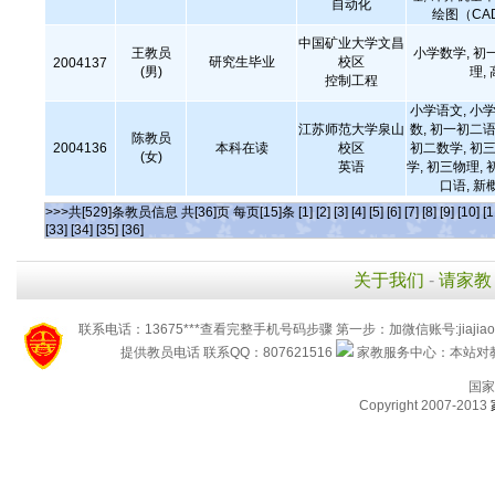
自动化
绘图（CAD
中国矿业大学文昌
王教员
小学数学, 初
研究生毕业
校区
2004137
(男)
理,
控制工程
小学语文, 小学
江苏师范大学泉山
数, 初一初二语
陈教员
2004136
本科在读
校区
初二数学, 初三
(女)
英语
学, 初三物理, 
口语, 新
>>>共[529]条教员信息 共[36]页 每页[15]条
[1]
[2]
[3]
[4]
[5]
[6]
[7]
[8]
[9]
[10]
[1
[33]
[34]
[35]
[36]
关于我们
-
请家教
联系电话：13675***查看完整手机号码步骤 第一步：加微信账号:jiaj
提供教员电话 联系QQ：807621516
家教服务中心：本站对教
国家
Copyright 2007-2013