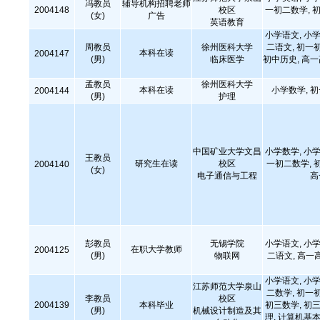
冯教员
辅导机构招聘老师
2004148
校区
一初二数学, 初
(女)
广告
英语教育
小学语文, 小学
周教员
徐州医科大学
二语文, 初一
本科在读
2004147
(男)
临床医学
初中历史, 高
孟教员
徐州医科大学
本科在读
小学数学, 
2004144
(男)
护理
中国矿业大学文昌
小学数学, 小学
王教员
研究生在读
校区
一初二数学, 
2004140
(女)
电子通信与工程
高
彭教员
无锡学院
小学语文, 小学
在职大学教师
2004125
(男)
物联网
二语文, 高一
小学语文, 小学
江苏师范大学泉山
二数学, 初一
李教员
校区
2004139
本科毕业
初三数学, 初三
(男)
机械设计制造及其
理, 计算机基