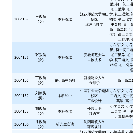
数, 初一初二语
初二数学, 初
江苏师范大学泉山
学, 初三语文, 
王教员
2004157
本科在读
校区
物理, 初三化学,
(女)
应用心理学
中奥数, 高一
高一高二数学,
化学, 高三语文,
三物理, 
小学语文, 小学
数, 初一初二语
张教员
安徽师范大学
初二数学, 初
本科在读
2004156
(女)
生物技术
学, 初三语文, 
物理, 初三化学
理
丁教员
新疆财经大学
2004153
在职高中教师
高一高二
(女)
金融学
中国矿业大学南湖
小学语文, 小学
刘教员
2004152
本科毕业
校区
二语文, 初一初
(男)
工业设计
英语, 高
小学语文, 小学
胡教员
长沙大学
2004138
本科在读
二语文, 初一
(女)
汉语言
计算机基本操
徐教员
沈阳建筑大学
研究生在读
2004150
(女)
环境设计
江苏师范大学泉山
小学英语, 小学