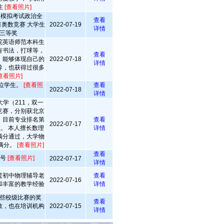
生
[查看照片]
次模拟考试政治全
查看
奥数竞赛 大学生
2022-07-19
详情
三等奖
院英语师范本科生
有书法，打球等，
查看
，能够体现自己的
2022-07-18
详情
异，也获得过很多
查看照片]
位学生。
[查看照
查看
2022-07-18
详情
学（211，双一
竞赛，分别获北京
；目前专业排名第
查看
2022-07-17
。 本人擅长数理
详情
满分通过，大学物
满分。
[查看照片]
查看
称号
[查看照片]
2022-07-17
详情
过初中物理辅导老
查看
2022-07-16
和丰富的教学经验
详情
些校级比赛的奖
查看
教，也在培训机构
2022-07-15
详情