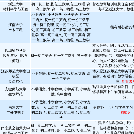
浙江大学
初一初二物理, 初三数学, 初三物理, 高
曾在教育培训机构任全职
材料科学与工程
一高二数学, 高一高二物理, 高三数学
考研至浙江大学，数理
小学语文, 小学数学, 小学英语, 初一初
二语文, 初一初二英语, 初一初二数学,
江南大学
初一初二物理, 初一初二化学, 初三语
很有耐心很负
土木工程
文, 初三英语, 初三数学, 初三物理, 初三
化学, 高一高二语文, 高一高二英语, 高
一高二数学, 高一高二物理, 高三数学
本人性格开朗，乐观向上
盐城师范学院
真诚，热情、对工作认真
数学与应用数学
初一初二英语, 初一初二数学, 初三数学
能吃苦耐劳，有较强的适
（师范）
心。与人相处和睦融洽，
间多次获得奖学金，学
江苏师范大学泉山
本人是江苏师范大学英语
小学英语, 初一初二数学, 初三英语, 高
校区
在读。有过四年教学经验
一高二英语
英语师范
主
[查看照片
熟练掌握小学所有科目，
安徽师范大学
小学语文, 小学数学, 小学英语, 小学奥
练掌握高中生物所有课本
生物师范
数, 高中生物
分。
小学语文, 小学数学, 小学英语, 小学奥
南通大学
数, 初一初二语文, 初一初二英语, 初一
有耐心，会引导学生学习
广播电视学
初二数学, 初三语文, 初三英语, 初三数
看照片]
学
主要擅长理科教学，其中
初一初二数学, 初一初二物理, 初一初二
南京航空航天大学
目；性格温和富有耐心，
化学, 初三物理, 高一高二物理, 高三物
能源与动力工程
思考，从其最容易理解的