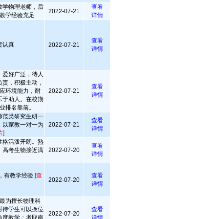
数学物理老师，后
查看
2022-07-21
教学经验充足
详情
查看
责认真
2022-07-21
详情
，爱好广泛，待人
负责，积极主动，
查看
应环境能力，耐
2022-07-21
详情
乐于助人。在校期
业排名靠前。
师范类研究生研一
查看
，以家教一对一为
2022-07-21
详情
]
性格活泼开朗。熟
查看
，高考生物接近满
2022-07-20
详情
，有教学经验
[查
查看
2022-07-20
详情
最为擅长物理科
对待学生可以换位
查看
2022-07-20
角度教学；考取南
详情