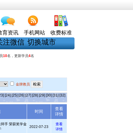
教育资讯
手机网站
收费标准
关注微信
切换城市
员
10
名，更新学员
4
名
金牌教员
23]
[24]
[25]
[26]
[27]
[28]
[29]
[30]
[31]
[32]
查看
述
时间
详情
辩手 荣获奖学金
查看
2022-07-23
干
详情