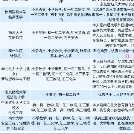
理
京航空航天大学研究
小学语文, 小学数学, 初一初二语文, 初
2016年高三南通市第一
徐州医科大学
一初二数学, 初中历史, 高中历史地理政
市第一，参加过中小学所有
临床医学
治
创青春省赛两次
本人是南通大学外国语学
在读的大学生，兴趣爱好
南通大学
小学英语, 初一初二英语, 初三英语, 高
本人认真负责，热爱学生
英语师范
一高二英语, 高三英语
专业特长，在学校成绩优
的奖项与荣誉。
[
泰州学院
小学语文, 小学数学, 小学英语, 计算机
耐心负责，认真对待每一
计算机
基本操作古筝
片]
本人目前就读于华北电力大
流），已参加两次国家级
华北电力大学（北
小学数学, 小学奥数, 初一初二数学, 初
市优秀奖和国家级三等奖
京）
一初二物理, 初一初二化学, 初三数学,
1，即将取得学院保研名额
新能源科学与工程
初三物理, 初三化学
分析，高等数学两学期均
理在90分以上，电路原理
南京财经大学
小学数学, 初一初二数学
优秀学干，三好学生
经济统计学
中国矿业大学文昌
初一初二数学, 初一初二物理, 初三数
本来期间在星火教育担任
校区
学, 初三物理, 高一高二物理, 高三物理
师，具备突出的教学能力
电气工程
南华大学
小学数学, 初一初二数学, 初一初二物
获得过国家级省级以及一
安全工程，辐射防
理, 初一初二化学, 初三数学, 初三物理,
项，大学期间一直在做家
护与核安全
初三化学
教授过。