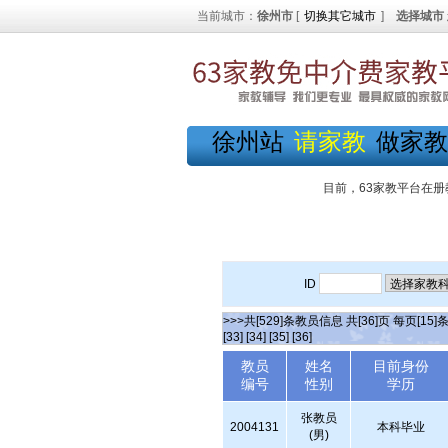
当前城市：
徐州市
[
切换其它城市
]
选择城市
徐州站
请家教
做家教
目前，63家教平台在册
ID
>>>共[529]条教员信息 共[36]页 每页[15]
[33]
[34]
[35]
[36]
教员
姓名
目前身份
编号
性别
学历
张教员
2004131
本科毕业
(男)