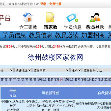
您好，欢迎来63家教平台！请
登录
免费注册
六三家教
请家教
学员信息
教员登录
学员信息
教员信息
教员必读
加盟招商
教员
3809
名，其中明星教员
163
名，帮助
2448
名学员找到了合适的老师。今日更新教
徐州鼓楼区家教网
条
[1]
[2]
[3]
[4]
[5]
[6]
[7]
[8]
[9]
[10]
[11]
[12]
[13]
14
[15]
[16]
[17]
[18]
[19]
[20]
[21]
[22]
[
学校
可教授课程
自我描
专业
中国矿业大学文昌
小学语文, 小学数学, 小学英语, 初一初
曾在学校辩论赛中取得最佳
校区
二语文, 初一初二英语, 初一初二数学,
和优秀班
行政管理
初一初二物理