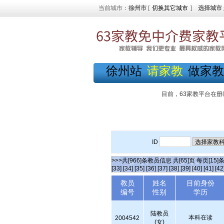
当前城市：
徐州市
[
切换其它城市
]
选择城市
徐州站
请家教
做家教
目前，63家教平台在册
ID
>>>共[966]条教员信息 共[65]页 每页[15]
[33]
[34]
[35]
[36]
[37]
[38]
[39]
[40]
[41]
[42
教员
姓名
目前身份
编号
性别
学历
陆教员
本科在读
2004542
(女)