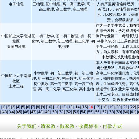
电子信息
三物理, 初中地理, 高一高二数学, 高一
人有严重英语偏科经历，中
高二物理, 高三数学, 高三物理
英语115，有辅导偏科类
和，比较容易相处，做事
责，会积极备课，
作为一名学生党员，我在
面综合发展，学习成绩专
中国矿业大学南湖
初一初二数学, 初一初二物理, 初一初二
测评专业第二，考研复试
校区
化学, 初三数学, 初三物理, 初三化学, 初
科期间90分以上课程超过
资源与环境
中地理
学生工作经验，工作认真
方，为人亲和。有丰富的
中数理化以及地理生
本人毕业于云南建水实验
考分数596，单科数学1
小学数学, 初一初二数学, 初一初二物
高中三年化学课代表，化
中国矿业大学南湖
理, 初一初二化学, 初三数学, 初三化学,
三，物理保持前三，热爱
校区
初中奥数, 高一高二数学, 高一高二物
表，生物成绩优秀。高中
土木工程
理, 高一高二化学, 高三化学, 高中生物
就读于中国矿业大学南湖
土木工程专业。目前成绩
于交流，对教育孩子有
条
[1]
[2]
[3]
[4]
[5]
[6]
[7]
[8]
[9]
[10]
[11]
[12]
[13]
[14]
[15]
16
[17]
[18]
[19]
[20]
[21]
[22]
[
]
[43]
[44]
[45]
[46]
[47]
[48]
[49]
[50]
[51]
[52]
[53]
[54]
[55]
[56]
[57]
[58]
[59]
[60]
[61]
[
关于我们
-
请家教
-
做家教
-
收费标准
-
付款方式