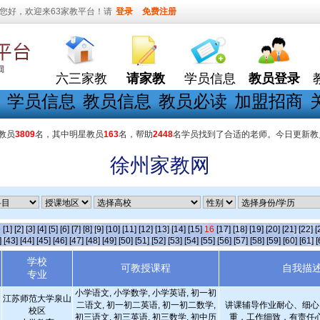
您好，欢迎来63家教平台！请
登录
免费注册
六三家教
请家教
学员信息
教员登录
学员信息
教员信息
教员必读
加盟招商
教员
3809
名，其中明星教员
163
名，帮助
2448
名学员找到了合适的老师。今日更新教
徐州家教网
条
[1]
[2]
[3]
[4]
[5]
[6]
[7]
[8]
[9]
[10]
[11]
[12]
[13]
[14]
[15]
16
[17]
[18]
[19]
[20]
[21]
[22]
[
]
[43]
[44]
[45]
[46]
[47]
[48]
[49]
[50]
[51]
[52]
[53]
[54]
[55]
[56]
[57]
[58]
[59]
[60]
[61]
[
学校
可教授课程
自我描
专业
小学语文, 小学数学, 小学英语, 初一初
江苏师范大学泉山
二语文, 初一初二英语, 初一初二数学,
讲课辅导作业耐心、细心
校区
初三语文, 初三英语, 初三数学, 初中历
重，工作细致，有责任