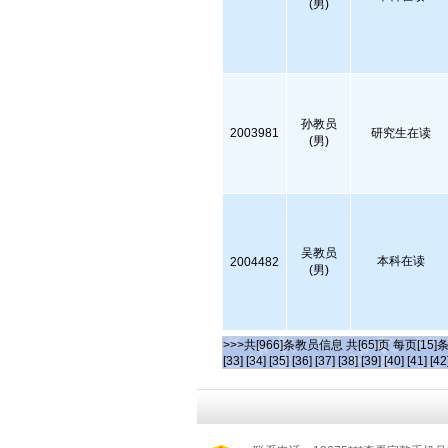
(男)
孙教员
2003981
研究生在读
(男)
吴教员
本科在读
2004482
(男)
>>>共[966]条教员信息 共[65]页 每页[15]
[33]
[34]
[35]
[36]
[37]
[38]
[39]
[40]
[41]
[42