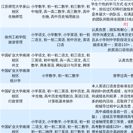
学生个性的学习方式 在大
江苏师范大学泉山
小学数学, 初一初二数学, 初三数学, 初
中，担任过CIO和行政组
校区
中地理, 高一高二数学, 高三数学, 高中
是本届大一的队伍，在满
生物师范
生物, 高中历史地理政治
的团队间取得全国第13
片]
认真负责，踏实有耐心，
小学语文, 小学数学, 小学英语, 初一初
同学沟通交流，高考历史9
徐州工程学院
二语文, 初一初二英语, 初中历史, 英语
且从小学到中学阶段语文
旅游管理
口语
级排名第一；英语110+
的英语口语培训
中国矿业大学南湖
小学语文, 初一初二语文, 初三语文, 初
校区
三英语, 初中地理, 高一高二语文, 高三
认真负责
外文
数学, 商务英语, 网站设计与开发, 网球
中国矿业大学南湖
校区
小学数学, 初一初二数学
曾带过高一
统计学
本人英语口语发音标准在
中国矿业大学南湖
小学英语, 初一初二英语, 初中历史, 高
得的B+的优秀成绩，在中
校区
中生物, 高中历史地理政治, 英语口语,
间成绩名列前茅，并且性
行政管理
计算机基本操作
多的校内活动，且取得了
程辅导过程中认真负责
高中成绩全县前一百，
版）；连续五学期获得高
小学语文, 小学数学, 小学英语, 初一初
过省物理竞赛三等奖，省
中国矿业大学南湖
二语文, 初一初二英语, 初一初二数学,
高考数学成绩120+，物理
校区
初一初二物理, 初三英语, 初三数学, 初
擅长辅导高中基础较差，