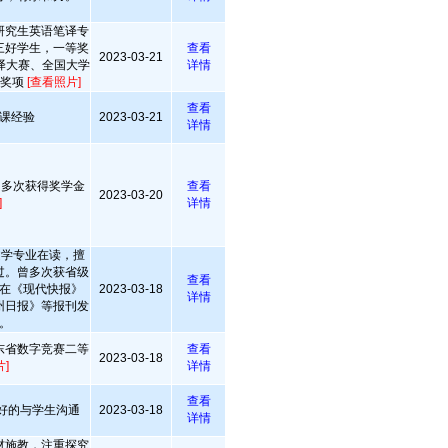
研究生英语笔译专
三好学生，一等奖
查看
2023-03-21
笔译大赛、全国大学
详情
级奖项
[查看照片]
查看
课经验
2023-03-21
详情
，多次获得奖学金
查看
2023-03-20
]
详情
文学专业在读，擅
过。曾多次获省级
查看
在《现代快报》
2023-03-18
详情
州日报》等报刊发
。
东省数字竞赛二等
查看
2023-03-18
]
详情
查看
很好的与学生沟通
2023-03-18
详情
材施教，注重探究