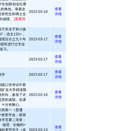
学生创新创业比赛
长的角色。靠着全
查看
2023-03-18
是研究生和博士生
详情
名的成绩。
[查看照
善于并乐于和小孩
7；语文120+，
查看
成绩百分之九十年
2023-03-17
详情
，报班进行过专业
练习。
查看
2023-03-17
详情
查看
数学
2023-03-17
详情
四级口语考试中获
国矿业大学就读期
查看
格外向，参加了许
2023-03-16
详情
优异的成绩。在课
，十分有耐心。
全班第一（普通
中校奖学金；获得
数学竞赛二等奖；
、地理、生物85+
查看
偏科类型学生（本
2023-03-13