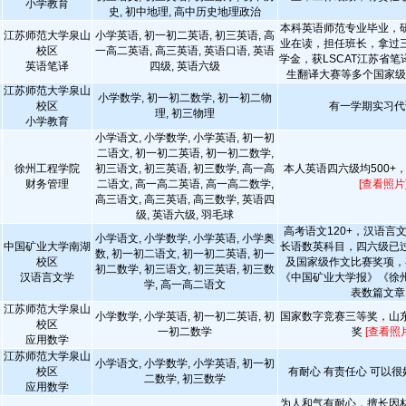
小学教育
史, 初中地理, 高中历史地理政治
本科英语师范专业毕业，
江苏师范大学泉山
小学英语, 初一初二英语, 初三英语, 高
业在读，担任班长，拿过
校区
一高二英语, 高三英语, 英语口语, 英语
学金，获LSCAT江苏省
英语笔译
四级, 英语六级
生翻译大赛等多个国家
江苏师范大学泉山
小学数学, 初一初二数学, 初一初二物
校区
有一学期实习代
理, 初三物理
小学教育
小学语文, 小学数学, 小学英语, 初一初
二语文, 初一初二英语, 初一初二数学,
徐州工程学院
初三语文, 初三英语, 初三数学, 高一高
本人英语四六级均500+
财务管理
二语文, 高一高二英语, 高一高二数学,
[查看照片
高三语文, 高三英语, 高三数学, 英语四
级, 英语六级, 羽毛球
高考语文120+，汉语言
小学语文, 小学数学, 小学英语, 小学奥
中国矿业大学南湖
长语数英科目，四六级已
数, 初一初二语文, 初一初二英语, 初一
校区
及国家级作文比赛奖项，
初二数学, 初三语文, 初三英语, 初三数
汉语言文学
《中国矿业大学报》《徐
学, 高一高二语文
表数篇文章
江苏师范大学泉山
小学数学, 小学英语, 初一初二英语, 初
国家数字竞赛三等奖，山
校区
一初二数学
奖
[查看照片
应用数学
江苏师范大学泉山
小学语文, 小学数学, 小学英语, 初一初
校区
有耐心 有责任心 可以
二数学, 初三数学
应用数学
为人和气有耐心，擅长因