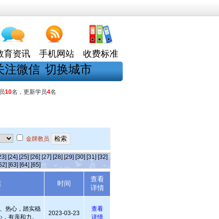
教育资讯
手机网站
收费标准
关注微信
切换城市
员
10
名，更新学员
4
名
金牌教员
23]
[24]
[25]
[26]
[27]
[28]
[29]
[30]
[31]
[32]
62]
[63]
[64]
[65]
查看
述
时间
详情
、热心，踏实稳
查看
2023-03-23
心，有亲和力。
详情