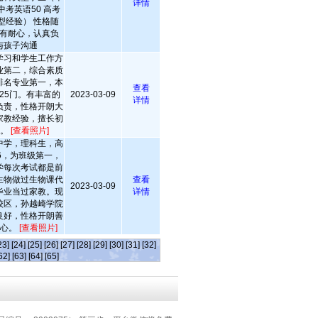
详情
考英语50 高考
型经验） 性格随
有耐心，认真负
与孩子沟通
学习和学生工作方
业第二，综合素质
排名专业第一，本
查看
25门。有丰富的
2023-03-09
详情
负责，性格开朗大
家教经验，擅长初
物。
[查看照片]
中学，理科生，高
36，为班级第一，
学每次考试都是前
生物做过生物课代
查看
2023-03-09
毕业当过家教。现
详情
校区，孙越崎学院
良好，性格开朗善
耐心。
[查看照片]
23]
[24]
[25]
[26]
[27]
[28]
[29]
[30]
[31]
[32]
62]
[63]
[64]
[65]