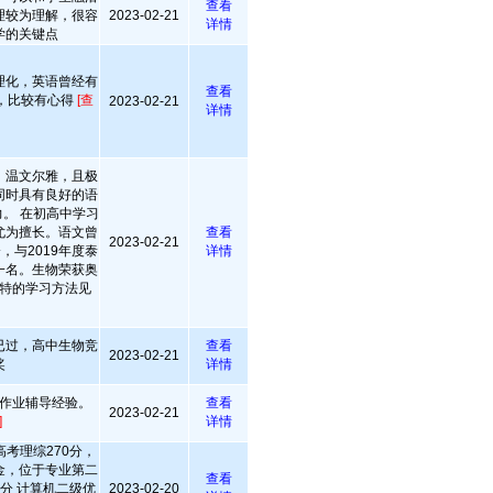
查看
理较为理解，很容
2023-02-21
详情
学的关键点
理化，英语曾经有
查看
验，比较有心得
[查
2023-02-21
详情
，温文尔雅，且极
同时具有良好的语
。 在初高中学习
尤为擅长。语文曾
查看
2023-02-21
，与2019年度泰
详情
一名。生物荣获奥
特的学习方法见
已过，高中生物竞
查看
2023-02-21
奖
详情
作业辅导经验。
查看
2023-02-21
]
详情
考理综270分，
学金，位于专业第二
查看
8分 计算机二级优
2023-02-20