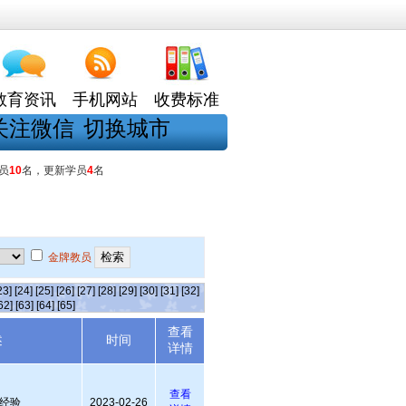
教育资讯
手机网站
收费标准
关注微信
切换城市
员
10
名，更新学员
4
名
金牌教员
23]
[24]
[25]
[26]
[27]
[28]
[29]
[30]
[31]
[32]
62]
[63]
[64]
[65]
查看
述
时间
详情
查看
经验
2023-02-26