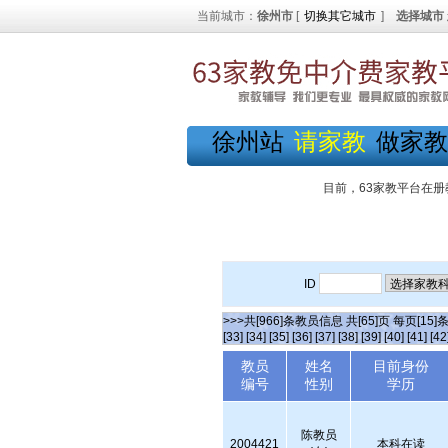
当前城市：
徐州市
[
切换其它城市
]
选择城市
徐州站
请家教
做家教
目前，63家教平台在册
ID
>>>共[966]条教员信息 共[65]页 每页[15]
[33]
[34]
[35]
[36]
[37]
[38]
[39]
[40]
[41]
[42
教员
姓名
目前身份
编号
性别
学历
陈教员
2004421
本科在读