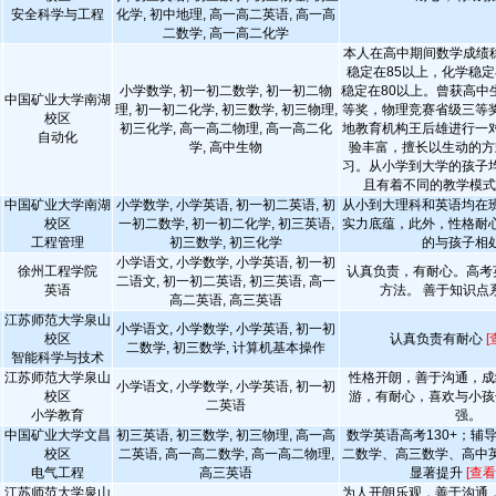
安全科学与工程
化学, 初中地理, 高一高二英语, 高一高
二数学, 高一高二化学
本人在高中期间数学成绩稳
稳定在85以上，化学稳定
小学数学, 初一初二数学, 初一初二物
稳定在80以上。曾获高中
中国矿业大学南湖
理, 初一初二化学, 初三数学, 初三物理,
等奖，物理竞赛省级三等
校区
初三化学, 高一高二物理, 高一高二化
地教育机构王后雄进行一
自动化
学, 高中生物
验丰富，擅长以生动的方
习。从小学到大学的孩子
且有着不同的教学模
中国矿业大学南湖
小学数学, 小学英语, 初一初二英语, 初
从小到大理科和英语均在
校区
一初二数学, 初一初二化学, 初三英语,
实力底蕴，此外，性格耐
工程管理
初三数学, 初三化学
的与孩子相
小学语文, 小学数学, 小学英语, 初一初
徐州工程学院
认真负责，有耐心。高考英
二语文, 初一初二英语, 初三英语, 高一
英语
方法。 善于知识点
高二英语, 高三英语
江苏师范大学泉山
小学语文, 小学数学, 小学英语, 初一初
校区
认真负责有耐心
[
二数学, 初三数学, 计算机基本操作
智能科学与技术
江苏师范大学泉山
性格开朗，善于沟通，成
小学语文, 小学数学, 小学英语, 初一初
校区
游，有耐心，喜欢与小孩
二英语
小学教育
强。
中国矿业大学文昌
初三英语, 初三数学, 初三物理, 高一高
数学英语高考130+；辅
校区
二英语, 高一高二数学, 高一高二物理,
二数学、高三数学、高中
电气工程
高三英语
显著提升
[查看
江苏师范大学泉山
为人开朗乐观，善于沟通