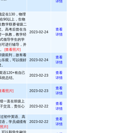
详情
定在130，物理
在90以上，生物
生数学联赛省级二
奖。高考后曾在当
查看
2023-02-24
对一执教，教学经
详情
式领导学生的学
均可进行辅导，并
式。
[查看照片]
班级前列，故有着
查看
心乐观，可以很好
2023-02-24
详情
处。
语120+有自己
查看
2023-02-23
系统总结。
详情
查看
查看照片]
2023-02-23
详情
绩一直在班级上
查看
子交流，责任心
2023-02-22
详情
导过初中英语、高
查看
英语，学员成绩有
2023-02-22
详情
照片]
，可以和学生融洽