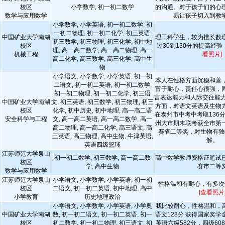
校区
小学数学, 初一初二数学
的沟通。对于孩子们的心
数学与应用数学
易让孩子切入到教
小学数学, 小学英语, 初一初二数学, 初
一初二物理, 初一初二化学, 初三英语,
中国矿业大学南湖
理工科学生，较为擅长数
初三数学, 初三物理, 初三化学, 初中地
校区
过30到130分的提高经
理, 高一高二数学, 高一高二物理, 高一
机械工程
看照片]
高二化学, 高三数学, 高三化学, 高中生
物
小学语文, 小学数学, 小学英语, 初一初
本人在性格方面沉稳和善
二语文, 初一初二英语, 初一初二数学,
富于耐心，责任心很强，
初一初二物理, 初一初二化学, 初三语
言表达能力和人际交往能力
中国矿业大学南湖
文, 初三英语, 初三数学, 初三物理, 初三
方面，对语文英语及生物
校区
化学, 初中历史, 初中地理, 高一高二语
在泰州市中考中考取136分
安全科学与工程
文, 高一高二英语, 高一高二数学, 高一
州大市期末联考获全市第
高二物理, 高一高二化学, 高三语文, 高
赛省二等奖，对生物有独
三英语, 高三物理, 高中生物, 牛津英语,
解。
英语四级篮球
江苏师范大学泉山
初一初二数学, 初三数学, 高一高二数
高中数学教师资格证笔试
校区
学, 高中生物
赛市二等
数学与应用数学
江苏师范大学泉山
小学语文, 小学数学, 小学英语, 初一初
性格温和有耐心，有多次
校区
二语文, 初一初二英语, 初中地理, 高中
[查看照片
小学教育
历史地理政治
小学语文, 小学数学, 小学英语, 小学奥
我比较耐心，性格温和，高
中国矿业大学南湖
数, 初一初二语文, 初一初二英语, 初一
语文128分 获得国家奖
校区
初二数学, 初一初二物理, 初三语文, 初
英语六级582分，四级60