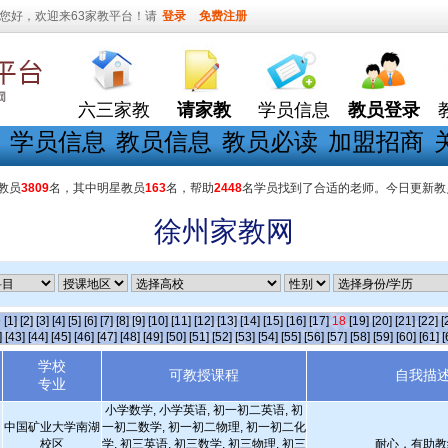
您好，欢迎来63家教平台！请
登录
免费注册
六三家教
请家教
学员信息
教员登录
学员信息
教员信息
教员必读
加盟招商
教员
3809
名，其中明星教员
163
名，帮助
2448
名学员找到了合适的老师。今日更新教
徐州家教网
条
[1]
[2]
[3]
[4]
[5]
[6]
[7]
[8]
[9]
[10]
[11]
[12]
[13]
[14]
[15]
[16]
[17]
18
[19]
[20]
[21]
[22]
[
]
[43]
[44]
[45]
[46]
[47]
[48]
[49]
[50]
[51]
[52]
[53]
[54]
[55]
[56]
[57]
[58]
[59]
[60]
[61]
[
学校
可教授课程
自我描
专业
小学数学, 小学英语, 初一初二英语, 初
中国矿业大学南湖
一初二数学, 初一初二物理, 初一初二化
校区
学, 初三英语, 初三数学, 初三物理, 初三
耐心，有助教