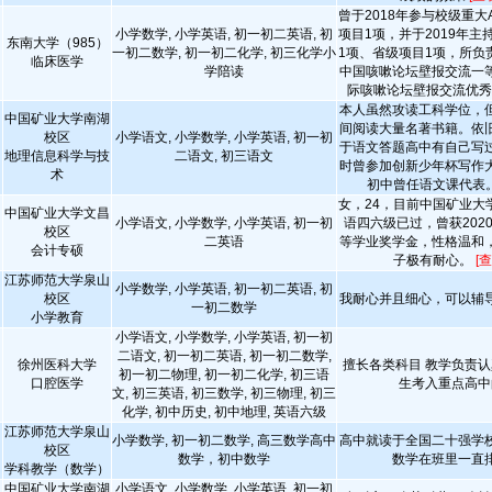
曾于2018年参与校级重大
小学数学, 小学英语, 初一初二英语, 初
项目1项，并于2019年主
东南大学（985）
一初二数学, 初一初二化学, 初三化学小
1项、省级项目1项，所负
临床医学
学陪读
中国咳嗽论坛壁报交流一
际咳嗽论坛壁报交流优
本人虽然攻读工科学位，
中国矿业大学南湖
间阅读大量名著书籍。依
校区
小学语文, 小学数学, 小学英语, 初一初
于语文答题高中有自己写
地理信息科学与技
二语文, 初三语文
时曾参加创新少年杯写作
术
初中曾任语文课代表
女，24，目前中国矿业大
中国矿业大学文昌
小学语文, 小学数学, 小学英语, 初一初
语四六级已过，曾获202
校区
二英语
等学业奖学金，性格温和
会计专硕
子极有耐心。
[
江苏师范大学泉山
小学数学, 小学英语, 初一初二英语, 初
校区
我耐心并且细心，可以辅
一初二数学
小学教育
小学语文, 小学数学, 小学英语, 初一初
二语文, 初一初二英语, 初一初二数学,
徐州医科大学
擅长各类科目 教学负责认
初一初二物理, 初一初二化学, 初三语
口腔医学
生考入重点高中
文, 初三英语, 初三数学, 初三物理, 初三
化学, 初中历史, 初中地理, 英语六级
江苏师范大学泉山
小学数学, 初一初二数学, 高三数学高中
高中就读于全国二十强学
校区
数学，初中数学
数学在班里一直
学科教学（数学）
中国矿业大学南湖
小学语文, 小学数学, 小学英语, 初一初