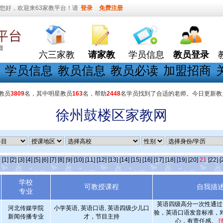
您好，欢迎来63家教平台！请
登录
免费注册
六三家教
请家教
学员信息
教员登录
学员信息
教员信息
教员必读
加盟招商
教员
3809
名，其中明星教员
163
名，帮助
2448
名学员找到了合适的老师。今日更新教
徐州鼓楼区家教网
条
[1]
[2]
[3]
[4]
[5]
[6]
[7]
[8]
[9]
[10]
[11]
[12]
[13]
[14]
[15]
[16]
[17]
[18]
[19]
[20]
21
[22]
[
学校
可教授课程
自我描
专业
英语四级高分一次性通过
河北传媒学院
小学英语, 英语口语, 英语四级少儿口
验，英语口语发音标准，
新闻传播专业
才，节目主持
心，有责任感。
[