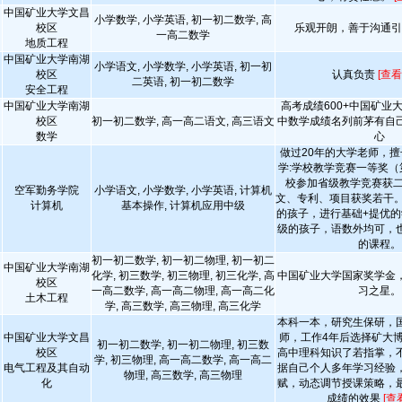
中国矿业大学文昌
小学数学, 小学英语, 初一初二数学, 高
校区
乐观开朗，善于沟通
一高二数学
地质工程
中国矿业大学南湖
小学语文, 小学数学, 小学英语, 初一初
校区
认真负责
[查看
二英语, 初一初二数学
安全工程
中国矿业大学南湖
高考成绩600+中国矿业
校区
初一初二数学, 高一高二语文, 高三语文
中数学成绩名列前茅有自
数学
心
做过20年的大学老师，擅
学:学校教学竞赛一等奖（
校参加省级教学竞赛获二
空军勤务学院
小学语文, 小学数学, 小学英语, 计算机
文、专利、项目获奖若干。
计算机
基本操作, 计算机应用中级
的孩子，进行基础+提优的
级的孩子，语数外均可，
的课程。
初一初二数学, 初一初二物理, 初一初二
中国矿业大学南湖
化学, 初三数学, 初三物理, 初三化学, 高
中国矿业大学国家奖学金
校区
一高二数学, 高一高二物理, 高一高二化
习之星。
土木工程
学, 高三数学, 高三物理, 高三化学
本科一本，研究生保研，
中国矿业大学文昌
师，工作4年后选择矿大
初一初二数学, 初一初二物理, 初三数
校区
高中理科知识了若指掌，
学, 初三物理, 高一高二数学, 高一高二
电气工程及其自动
据自己个人多年学习经验
物理, 高三数学, 高三物理
化
赋，动态调节授课策略，
成绩的效果
[查