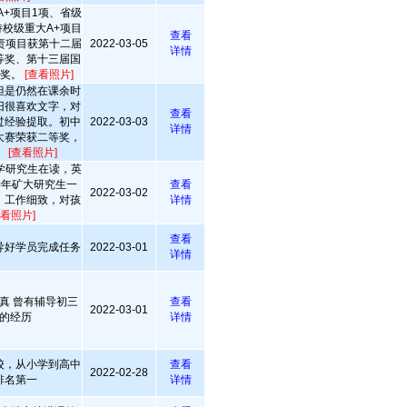
A+项目1项、省级
持校级重大A+项目
查看
责项目获第十二届
2022-03-05
详情
等奖、第十三届国
秀奖。
[查看照片]
但是仍然在课余时
旧很喜欢文字，对
查看
过经验提取。初中
2022-03-03
详情
大赛荣获二等奖，
。
[查看照片]
学研究生在读，英
0年矿大研究生一
查看
2022-03-02
，工作细致，对孩
详情
查看照片]
查看
导好学员完成任务
2022-03-01
详情
真 曾有辅导初三
查看
2022-03-01
的经历
详情
校，从小学到高中
查看
2022-02-28
排名第一
详情