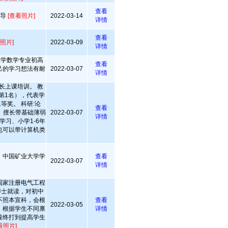
查看
引导
[查看照片]
2022-03-14
详情
查看
照片]
2022-03-09
详情
大学数学专业初高
查看
己的学习想法有耐
2022-03-07
详情
长上课培训。 教
第1名），代表学
等奖。 科研:论
查看
 擅长带基础薄弱
2022-03-07
详情
学习、小学1-6年
也可以带计算机类
，中国矿业大学学
查看
2022-03-07
详情
国家注册电气工程
博士就读，对初中
不照本宣科，会根
查看
2022-03-05
，根据学生不同禀
详情
最终打到提高学生
看照片]