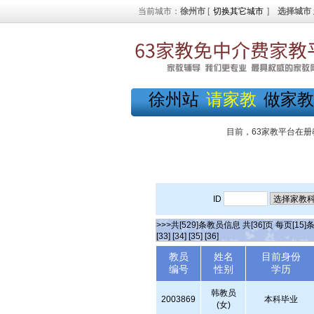
当前城市：
徐州市
[
切换其它城市
]
选择城市
徐州站
请家教
做家教
目前，63家教平台在册
ID
>>>共[529]条教员信息 共[36]页 每页[15]
[33]
[34]
[35]
[36]
教员
姓名
目前身份
编号
性别
学历
韩教员
2003869
本科毕业
(女)