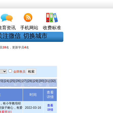
教育资讯
手机网站
收费标准
关注微信
切换城市
员
10
名，更新学员
4
名
金牌教员
23]
[24]
[25]
[26]
[27]
[28]
[29]
[30]
[31]
[32]
查看
述
时间
详情
，有小学教培经
查看
对孩子耐心，有爱
2022-03-16
详情
查看照片]