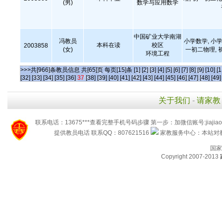
(男)
数学与应用数学
中国矿业大学南湖
冯教员
小学数学, 小学
本科在读
校区
2003858
(女)
一初二物理, 
环境工程
>>>共[966]条教员信息 共[65]页 每页[15]条
[1]
[2]
[3]
[4]
[5]
[6]
[7]
[8]
[9]
[10]
[1
[32]
[33]
[34]
[35]
[36]
37
[38]
[39]
[40]
[41]
[42]
[43]
[44]
[45]
[46]
[47]
[48]
[49]
关于我们
-
请家教
联系电话：13675***查看完整手机号码步骤 第一步：加微信账号:jiaj
提供教员电话 联系QQ：807621516
家教服务中心：本站对教
国家
Copyright 2007-2013