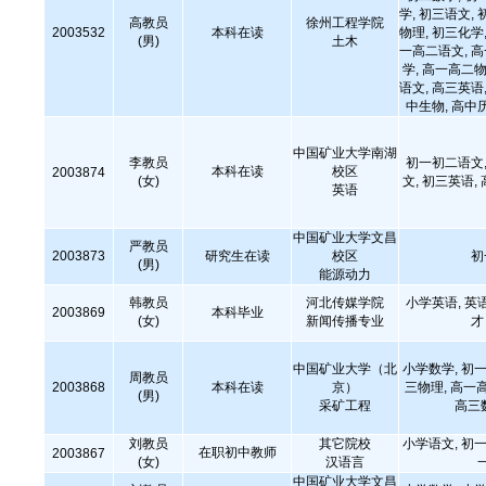
学, 初三语文, 
高教员
徐州工程学院
2003532
本科在读
物理, 初三化学,
(男)
土木
一高二语文, 
学, 高一高二物
语文, 高三英语,
中生物, 高中
中国矿业大学南湖
李教员
初一初二语文,
本科在读
校区
2003874
(女)
文, 初三英语,
英语
中国矿业大学文昌
严教员
2003873
研究生在读
校区
初
(男)
能源动力
韩教员
河北传媒学院
小学英语, 英
2003869
本科毕业
(女)
新闻传播专业
才
中国矿业大学（北
小学数学, 初一
周教员
2003868
本科在读
京）
三物理, 高一
(男)
采矿工程
高三
刘教员
其它院校
小学语文, 初一
在职初中教师
2003867
(女)
汉语言
中国矿业大学文昌