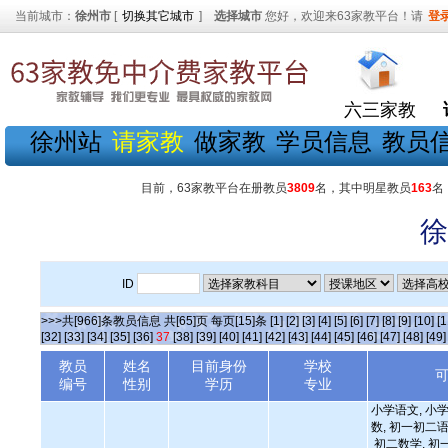
当前城市：
徐州市
[
切换其它城市
]
选择城市
您好，欢迎来63家教平台！请
登
六三家教
徐州站
请家教
做家教
学员信息
教员
目前，63家教平台在册教员
3809
名，其中明星教员
163
名
徐
ID
>>>共[966]条教员信息 共[65]页 每页[15]条
[1]
[2]
[3]
[4]
[5]
[6]
[7]
[8]
[9]
[10]
[1
[32]
[33]
[34]
[35]
[36]
37
[38]
[39]
[40]
[41]
[42]
[43]
[44]
[45]
[46]
[47]
[48]
[49]
教员
姓名
目前身份
学校
编号
性别
学历
专业
小学语文, 小学
数, 初一初二语
初二数学, 初