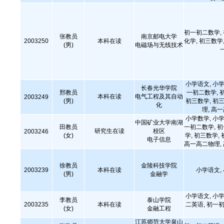
初一初二数学,
张教员
南京邮电大学
2003250
本科在读
化学, 初三数学,
(男)
电磁场与无线技术
小学语文, 小学
长春光华学院
邢教员
一初二数学, 
本科在读
电气工程及其自动
2003249
(男)
初三数学, 初三
化
理, 高
小学数学, 小学
中国矿业大学南湖
田教员
一初二数学, 
研究生在读
校区
2003246
(女)
学, 初三数学,
电子信息
高一高二物理,
徐教员
金陵科技学院
2003239
本科在读
小学语文,
(男)
金融学
小学语文, 小学
李教员
泰山学院
2003235
本科在读
二英语, 初一初
(女)
金融工程
江苏师范大学泉山