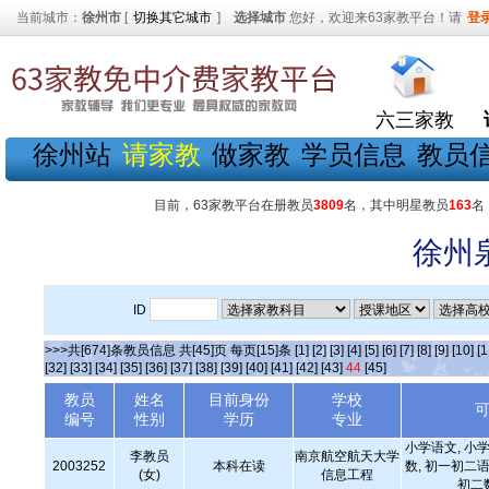
当前城市：
徐州市
[
切换其它城市
]
选择城市
您好，欢迎来63家教平台！请
登
六三家教
徐州站
请家教
做家教
学员信息
教员
目前，63家教平台在册教员
3809
名，其中明星教员
163
名
徐州
ID
>>>共[674]条教员信息 共[45]页 每页[15]条
[1]
[2]
[3]
[4]
[5]
[6]
[7]
[8]
[9]
[10]
[1
[32]
[33]
[34]
[35]
[36]
[37]
[38]
[39]
[40]
[41]
[42]
[43]
44
[45]
教员
姓名
目前身份
学校
编号
性别
学历
专业
小学语文, 小学
李教员
南京航空航天大学
2003252
本科在读
数, 初一初二语
(女)
信息工程
初二