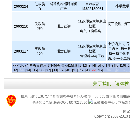
辅导机构招聘老师
任教员
Mxy教育
小学数学,
2003224
()
广告
15852189081
江苏师范大学泉山
侯教员
初三物理, 初三
硕士在读
校区
2003216
(男)
电气（物理类）
小学语文, 小学
江苏师范大学泉山
王教员
二语文, 初一
硕士在读
校区
2003217
(女)
初一初二化学,
管理科学与工程
语, 高一高二数
>>>共[674]条教员信息 共[45]页 每页[15]条
[1]
[2]
[3]
[4]
[5]
[6]
[7]
[8]
[9]
[10]
[1
[32]
[33]
[34]
[35]
[36]
[37]
[38]
[39]
[40]
[41]
[42]
[43]
44
[45]
关于我们
-
请家教
联系电话：13675***查看完整手机号码步骤 第一步：加微信账号:jiaj
提供教员电话 联系QQ：807621516
家教服务中心：本站对教
国家
Copyright 2007-2013