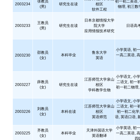
张教员
初一初二英语,
2003234
研究生在读
校区
(男)
物理, 初三数
软件工程
日本京都情报大学
王教员
2003233
研究生在读
院大学
日语高
(男)
应用情报技术研究
小学英语, 初一
邵教员
鲁东大学
本科毕业
一高二英语, 高
2003230
(女)
英语
小学语文, 小学
江苏师范大学泉山
薛教员
二语文, 初一
2003227
研究生在读
校区
(女)
初一初二物理, 
学科教学生物
小学语文, 小学
江苏师范大学泉山
二语文, 初一
刘教员
2003226
本科在读
校区
初一初二化学,
(女)
英语师范
语, 英语口语, 
小学英语, 初一
齐教员
天津外国语大学
2003225
本科毕业
一高二英语, 高
(女)
英语翻译
四