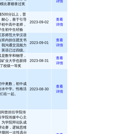
详情
建模比赛都拿过奖
500分以上，普
，耐心，善于引导
查看
2023-09-02
学初中高中老师，
详情
学生初中生经验
江苏师范大学汉语
在班内担任团支书
查看
2023-09-01
。我沟通交流能力
详情
，英语已过四级。
其是数学和物理，
查看
国矿业大学也获得
2023-08-31
详情
了校级一等奖
初中奥数，初中成
查看
衡水中学。性格活
2023-08-30
详情
子们在一起。
期间曾担任学院传
任学院传媒中心主
。为学院辩论队成
辩论赛，逻辑思维
学期间一次性高分