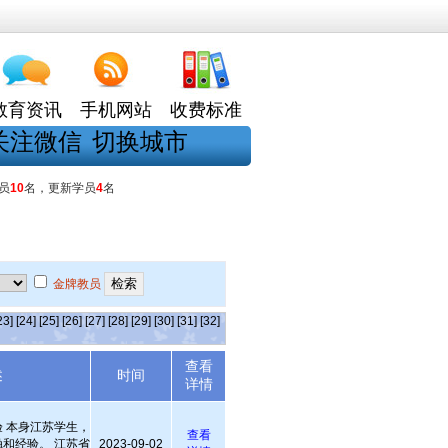
教育资讯
手机网站
收费标准
关注微信
切换城市
员
10
名，更新学员
4
名
金牌教员
23]
[24]
[25]
[26]
[27]
[28]
[29]
[30]
[31]
[32]
查看
述
时间
详情
 本身江苏学生，
查看
和经验。 江苏省
2023-09-02