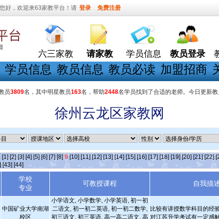
您好，欢迎来63家教平台！请
登录
免费注册
六三家教
请家教
学员信息
教员登录
学员信息
教员信息
教员必读
加盟招商
教员
3809
名，其中明星教员
163
名，帮助
2448
名学员找到了合适的老师。今日更新教
徐州云龙区家教网
条
[1]
[2]
[3]
[4]
[5]
[6]
[7]
[8]
9
[10]
[11]
[12]
[13]
[14]
[15]
[16]
[17]
[18]
[19]
[20]
[21]
[22]
[
]
[43]
[44]
学校
可教授课程
自我描
专业
小学语文, 小学数学, 小学英语, 初一初
中国矿业大学南湖
二语文, 初一初二英语, 初一初二数学,
比较有讲授数学科目的经验
校区
初三语文, 初三英语, 高一高二语文, 高
对江苏升学考试有一定感触