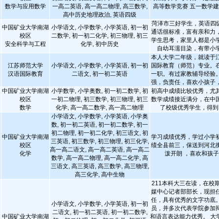
数学与应用数学
一高二英语, 高一高二物理, 高三数学,
高等数学竞赛 五一数学
高中历史地理政治, 英语四级
菏泽市三好学生，英语四级
中国矿业大学南湖
小学语文, 小学数学, 小学英语, 初一初
通话很标准，富有亲和力
校区
二数学, 初一初二化学, 初三物理, 初三
学生思考，家里人都是小
安全科学与工程
化学, 初中历史
自幼耳濡目染，有带小
本人大学二年级，就读于
江苏师范大学
小学语文, 小学数学, 小学英语, 初一初
国际教育（师范）专业。
汉语国际教育
二语文, 初一初二英语
一职。有过家教辅导经验
强，负责任，喜欢小孩子
中国矿业大学南湖
小学数学, 小学奥数, 初一初二数学, 初
初高中成绩比较优秀，尤
校区
一初二物理, 初三数学, 初三物理, 初三
数学成绩接近满分，在中
数学
化学, 高一高二数学, 高一高二物理
了校级优秀学生，得到
小学语文, 小学数学, 小学英语, 小学奥
数, 初一初二英语, 初一初二数学, 初一
初二物理, 初一初二化学, 初三语文, 初
中国矿业大学南湖
学习成绩优秀，学过小学
三英语, 初三数学, 初三物理, 初三化学,
校区
绩全县前三，保送到河北
高一高二语文, 高一高二英语, 高一高二
化学
泼开朗 ，喜欢和孩
数学, 高一高二物理, 高一高二化学, 高
三语文, 高三英语, 高三数学, 高三物理,
高三化学, 高中生物
211本科大三在读，在校
媒中心记者部部长，现担
任，具有优秀的文字功底
小学语文, 小学数学, 小学英语, 初一初
员，并多次代表学院参加
二语文, 初一初二英语, 初一初二数学,
中国矿业大学南湖
和语言表达能力优秀。 大