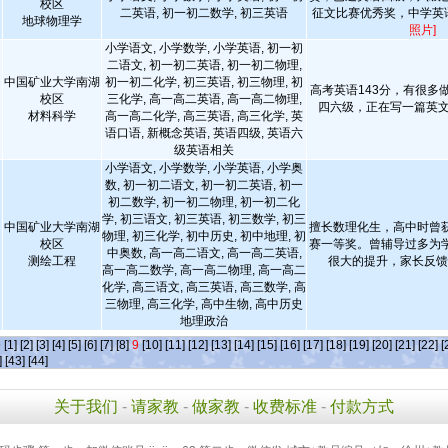
校区
二英语, 初一初二数学, 初三英语
征文比赛优秀奖，中学英
地球物理学
照片]
小学语文, 小学数学, 小学英语, 初一初
二语文, 初一初二英语, 初一初二物理,
中国矿业大学南湖
初一初二化学, 初三英语, 初三物理, 初
高考英语143分，有很多
校区
三化学, 高一高二英语, 高一高二物理,
四六级，正在写一篇英文
材料科学
高一高二化学, 高三英语, 高三化学, 英
语口语, 新概念英语, 英语四级, 英语六
级英语相关
小学语文, 小学数学, 小学英语, 小学奥
数, 初一初二语文, 初一初二英语, 初一
初二数学, 初一初二物理, 初一初二化
学, 初三语文, 初三英语, 初三数学, 初三
中国矿业大学南湖
擅长数理化生，高中时曾
物理, 初三化学, 初中历史, 初中地理, 初
校区
赛一等奖。曾辅导过多为
中奥数, 高一高二语文, 高一高二英语,
测绘工程
很大的提升，家长反
高一高二数学, 高一高二物理, 高一高二
化学, 高三语文, 高三英语, 高三数学, 高
三物理, 高三化学, 高中生物, 高中历史
地理政治
条
[1]
[2]
[3]
[4]
[5]
[6]
[7]
[8]
9
[10]
[11]
[12]
[13]
[14]
[15]
[16]
[17]
[18]
[19]
[20]
[21]
[22]
[
]
[43]
[44]
关于我们
-
请家教
-
做家教
-
收费标准
-
付款方式