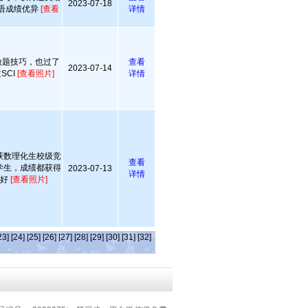
2023-07-18
语成绩优异
[查看
详情
做题技巧，也过了
查看
2023-07-14
SCI
[查看照片]
详情
获数理化生校级竞
查看
学生，成绩都获得
2023-07-13
详情
馈好
[查看照片]
23]
[24]
[25]
[26]
[27]
[28]
[29]
[30]
[31]
[32]