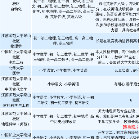
初一初二物理, 初一初二化学, 初三语
校区
通过英语四六级，四级61
文, 初三英语, 初三数学, 初三物理, 初三
自动化
分，在校英语成绩优异，
化学, 初中地理, 高一高二英语, 高三英
课程，英语听说读写能力均
语, 英语四级, 英语六级
强，理科思维活跃，具有一
次参加学校志愿活动和社
力强，具有社会
江苏师范大学泉山
初一初二物理, 初三物理, 高一高二物
校区
长期在教育机构进行初高
理, 高三物理
物理学
中国矿业大学南湖
本人性格开朗，高中物理成
小学数学, 初一初二数学, 初三数学, 初
校区
分110），数学135左
三物理, 高一高二数学, 高一高二物理
测绘工程
前三，参加过大学大创
北华大学
小学语文, 小学数学, 小学英语
认真负责，耐
医学
江苏师范大学泉山
校区
小学语文, 小学英语
有耐心 善于启
中国古代文学
江苏师范大学泉山
小学语文, 小学数学, 小学英语, 初一初
校区
6
二语文, 初一初二数学, 初三语文
材料科学与工程
师大地理师范专业在读，
江苏师范大学泉山
小学数学, 初一初二数学, 初中地理, 高
务、校组织中也有相应职
校区
中历史地理政治
中拿过奖学金，较擅长地
地理科学（师范）
[查看照片
开学大二，有过家教经验
中国矿业大学南湖
小学语文, 小学数学, 小学英语, 初一初
责，已过英语四级，六级