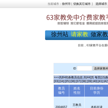
当前城市：
徐州市
[
切换其它城市
]
选择城市
徐州站
请家教
做家教
目前，63家教平台在册
ID
>>>共[648]条教员信息 共[44]页 每页[15]
[33]
[34]
[35]
[36]
[37]
[38]
[39]
[40]
[41]
[42
教员
姓名
目前身份
编号
性别
学历
王教员
2004657
本科在读