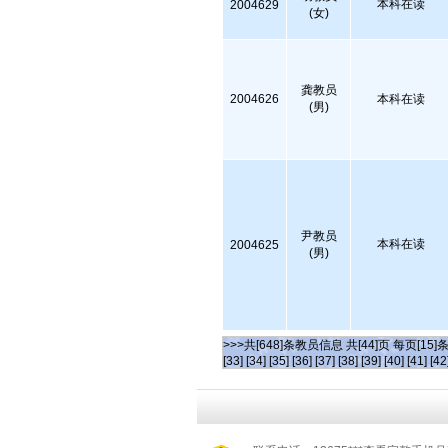
本科在读
2004629
(女)
龚教员
2004626
本科在读
(男)
尹教员
本科在读
2004625
(男)
>>>共[648]条教员信息 共[44]页 每页[15]
[33]
[34]
[35]
[36]
[37]
[38]
[39]
[40]
[41]
[42