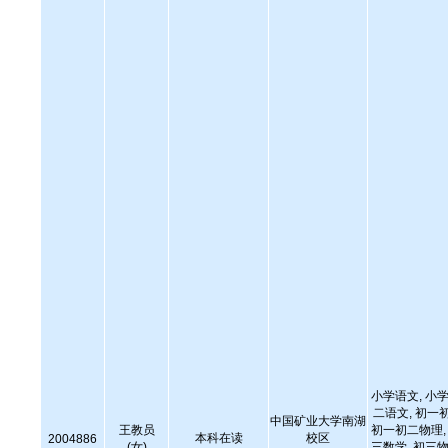
小学语文, 小学
二语文, 初一
中国矿业大学南湖
王教员
初一初二物理, 
本科在读
校区
2004886
(女)
三数学, 初三物