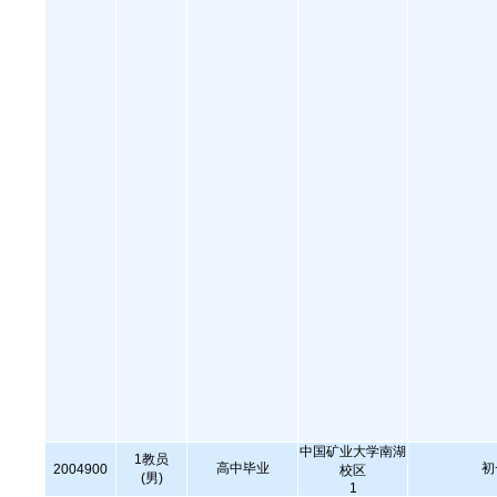
中国矿业大学南湖
1教员
高中毕业
初
2004900
校区
(男)
1