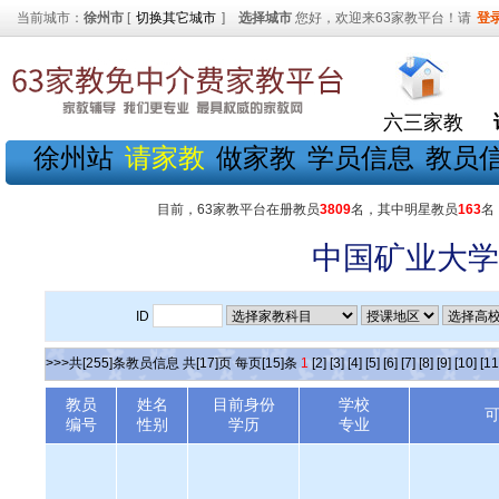
当前城市：
徐州市
[
切换其它城市
]
选择城市
您好，欢迎来63家教平台！请
登
六三家教
徐州站
请家教
做家教
学员信息
教员
目前，63家教平台在册教员
3809
名，其中明星教员
163
名
中国矿业大学
ID
>>>共[255]条教员信息 共[17]页 每页[15]条
1
[2]
[3]
[4]
[5]
[6]
[7]
[8]
[9]
[10]
[11
教员
姓名
目前身份
学校
编号
性别
学历
专业