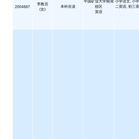
中国矿业大学南湖
小学语文, 小学
李教员
本科在读
校区
二英语, 初三英
2004887
(女)
英语