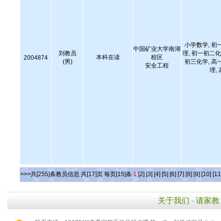
小学数学, 初
中国矿业大学南湖
刘教员
理, 初一初二化
本科在读
校区
2004874
(男)
初三化学, 高
安全工程
理,
>>>共[255]条教员信息 共[17]页 每页[15]条
1
[2]
[3]
[4]
[5]
[6]
[7]
[8]
[9]
[10]
[11
关于我们
-
请家教