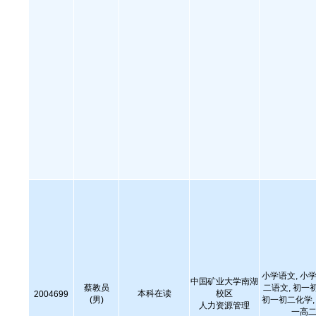
小学语文, 小学
中国矿业大学南湖
蔡教员
二语文, 初一
本科在读
校区
2004699
(男)
初一初二化学, 
人力资源管理
一高二