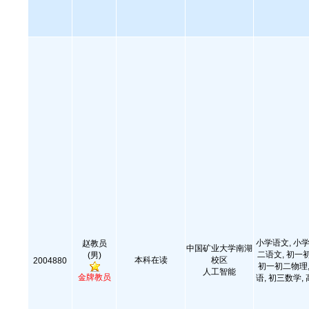
小学语文, 小学
赵教员
中国矿业大学南湖
二语文, 初一
(男)
本科在读
校区
2004880
初一初二物理,
人工智能
金牌教员
语, 初三数学,