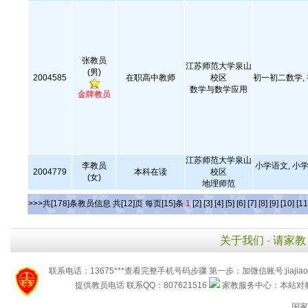
张教员
江苏师范大学泉山
(男)
2004585
在职高中教师
校区
初一初二数学,
数学与数学应用
金牌教员
江苏师范大学泉山
李教员
小学语文, 小学
2004779
本科在读
校区
(女)
地理师范
>>>共[178]条教员信息 共[12]页 每页[15]条
1
[2]
[3]
[4]
[5]
[6]
[7]
[8]
[9]
[10]
[11
关于我们
-
请家教
联系电话：13675***查看完整手机号码步骤 第一步：加微信账号:jiaj
提供教员电话 联系QQ：807621516
家教服务中心：本站对教
国家