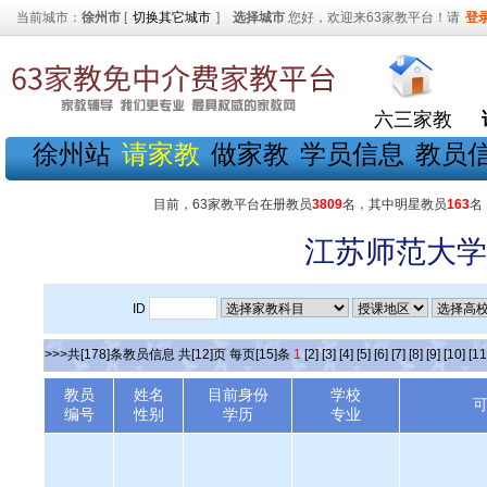
当前城市：
徐州市
[
切换其它城市
]
选择城市
您好，欢迎来63家教平台！请
登
六三家教
徐州站
请家教
做家教
学员信息
教员
目前，63家教平台在册教员
3809
名，其中明星教员
163
名
江苏师范大学
ID
>>>共[178]条教员信息 共[12]页 每页[15]条
1
[2]
[3]
[4]
[5]
[6]
[7]
[8]
[9]
[10]
[11
教员
姓名
目前身份
学校
编号
性别
学历
专业