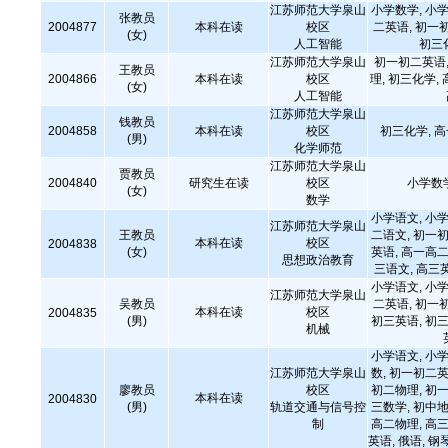
江苏师范大学泉山
小学数学, 小学
张教员
2004877
本科在读
校区
二英语, 初一
(女)
人工智能
初三
江苏师范大学泉山
初一初二英语,
王教员
2004866
本科在读
校区
理, 初三化学,
(女)
人工智能
江苏师范大学泉山
钱教员
2004858
本科在读
校区
初三化学, 
(男)
化学师范
江苏师范大学泉山
贾教员
2004840
研究生在读
校区
小学数
(女)
数学
小学语文, 小学
江苏师范大学泉山
王教员
二语文, 初一初
本科在读
校区
2004838
(女)
英语, 高一高二
思想政治教育
三语文, 高三
小学语文, 小学
江苏师范大学泉山
吴教员
二英语, 初一
本科在读
校区
2004835
(男)
初三英语, 初三
机械
小学语文, 小学
江苏师范大学泉山
数, 初一初二英
廖教员
校区
初二物理, 初一
本科在读
2004830
(男)
轨道交通与信号控
三数学, 初中地
制
高二物理, 高三
英语, 俄语, 钢