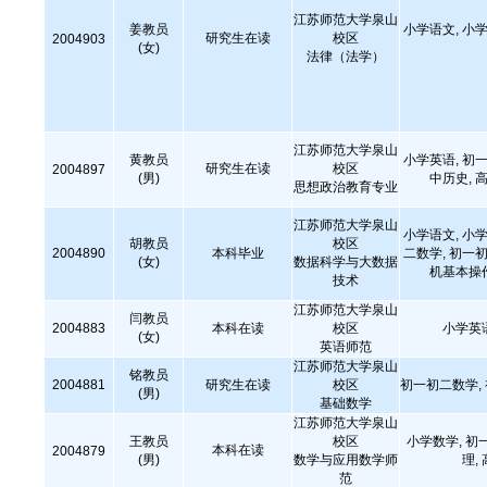
江苏师范大学泉山
姜教员
小学语文, 小学
研究生在读
校区
2004903
(女)
法律（法学）
江苏师范大学泉山
黄教员
小学英语, 初一
研究生在读
校区
2004897
(男)
中历史,
思想政治教育专业
江苏师范大学泉山
小学语文, 小学
胡教员
校区
2004890
本科毕业
二数学, 初一初
(女)
数据科学与大数据
机基本操
技术
江苏师范大学泉山
闫教员
2004883
本科在读
校区
小学英
(女)
英语师范
江苏师范大学泉山
铭教员
2004881
研究生在读
校区
初一初二数学,
(男)
基础数学
江苏师范大学泉山
王教员
校区
小学数学, 初
本科在读
2004879
(男)
数学与应用数学师
理,
范