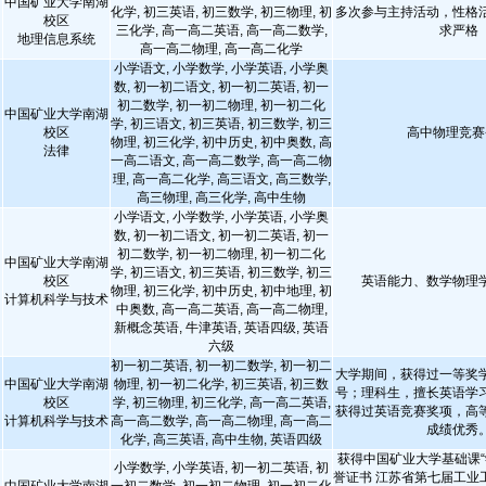
中国矿业大学南湖
化学, 初三英语, 初三数学, 初三物理, 初
多次参与主持活动，性格
校区
三化学, 高一高二英语, 高一高二数学,
求严格
地理信息系统
高一高二物理, 高一高二化学
小学语文, 小学数学, 小学英语, 小学奥
数, 初一初二语文, 初一初二英语, 初一
初二数学, 初一初二物理, 初一初二化
中国矿业大学南湖
学, 初三语文, 初三英语, 初三数学, 初三
校区
高中物理竞赛
物理, 初三化学, 初中历史, 初中奥数, 高
法律
一高二语文, 高一高二数学, 高一高二物
理, 高一高二化学, 高三语文, 高三数学,
高三物理, 高三化学, 高中生物
小学语文, 小学数学, 小学英语, 小学奥
数, 初一初二语文, 初一初二英语, 初一
初二数学, 初一初二物理, 初一初二化
中国矿业大学南湖
学, 初三语文, 初三英语, 初三数学, 初三
校区
英语能力、数学物理
物理, 初三化学, 初中历史, 初中地理, 初
计算机科学与技术
中奥数, 高一高二英语, 高一高二物理,
新概念英语, 牛津英语, 英语四级, 英语
六级
初一初二英语, 初一初二数学, 初一初二
大学期间，获得过一等奖
中国矿业大学南湖
物理, 初一初二化学, 初三英语, 初三数
号；理科生，擅长英语学
校区
学, 初三物理, 初三化学, 高一高二英语,
获得过英语竞赛奖项，高
计算机科学与技术
高一高二数学, 高一高二物理, 高一高二
成绩优秀
化学, 高三英语, 高中生物, 英语四级
获得中国矿业大学基础课“
小学数学, 小学英语, 初一初二英语, 初
誉证书 江苏省第七届工业