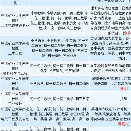
等，中国矿业大学一
化
理工科在读研究生，已经
小学数学, 小学奥数, 初一初二数学, 初
年已经获得江苏省教师资
中国矿业大学南湖
一初二物理, 初一初二化学, 初三数学,
矿大南湖就读，一边担任
校区
初三物理, 初三化学, 初中历史, 初中奥
导老师。擅长辅导初高中
土木轨道交通专业
数, 高一高二数学, 高三数学
自身的经历和学生产生共
的兴趣。
[查看
曾获国家励志奖学金，参
小学语文, 小学数学, 小学英语, 初一初
中国矿业大学南湖
课业辅导，高考英语140
二语文, 初一初二英语, 初一初二数学,
校区
赛中获奖，曾获语文作文
初一初二物理, 初一初二化学, 初三英
土木工程
学竞赛省二等奖，初中时
语, 初三物理, 初三化学
满分。
中国矿业大学南湖
初一初二数学, 初一初二物理, 初一初二
在学校时就经常帮助老师
校区
化学, 初三数学, 初三物理
力良好，擅长与人沟通，
材料科学与工程
中国矿业大学南湖
较擅长数学等理科，江苏
校区
小学数学, 初一初二数学, 初一初二物理
（满分200），江苏高考
机械
照片]
中国矿业大学南湖
校区
初一初二数学, 初一初二化学, 初三数学
抗压
工业设计
中国矿业大学南湖
初一初二英语, 初一初二数学, 初一初二
英语四六级证书 计算机二
校区
物理, 初三英语, 初三数学, 初三物理, 高
二等奖 高数竞赛省二等奖
电气工程及其自动
一高二英语, 高一高二数学, 高一高二物
等奖学金 企业奖学金 校
化
理
看照片]
初一初二数学, 初一初二物理, 初一初二