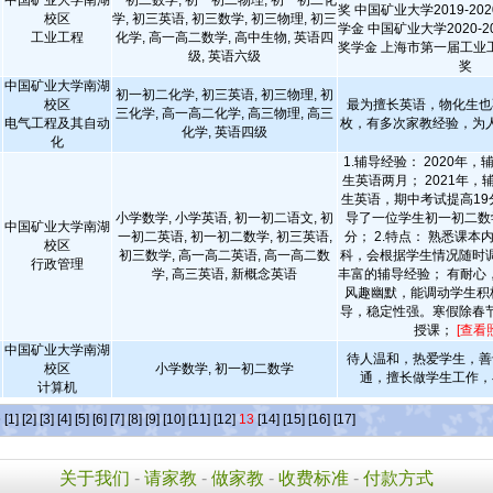
中国矿业大学南湖
一初二数学, 初一初二物理, 初一初二化
奖 中国矿业大学2019-2
校区
学, 初三英语, 初三数学, 初三物理, 初三
学金 中国矿业大学2020-
工业工程
化学, 高一高二数学, 高中生物, 英语四
奖学金 上海市第一届工业
级, 英语六级
奖
中国矿业大学南湖
初一初二化学, 初三英语, 初三物理, 初
校区
最为擅长英语，物化生也
三化学, 高一高二化学, 高三物理, 高三
电气工程及其自动
枚，有多次家教经验，为
化学, 英语四级
化
1.辅导经验： 2020年
生英语两月； 2021年
生英语，期中考试提高19分
小学数学, 小学英语, 初一初二语文, 初
导了一位学生初一初二数
中国矿业大学南湖
一初二英语, 初一初二数学, 初三英语,
分； 2.特点： 熟悉课
校区
初三数学, 高一高二英语, 高一高二数
科，会根据学生情况随时
行政管理
学, 高三英语, 新概念英语
丰富的辅导经验； 有耐心
风趣幽默，能调动学生积
导，稳定性强。寒假除春
授课；
[查看
中国矿业大学南湖
待人温和，热爱学生，善
校区
小学数学, 初一初二数学
通，擅长做学生工作，
计算机
条
[1]
[2]
[3]
[4]
[5]
[6]
[7]
[8]
[9]
[10]
[11]
[12]
13
[14]
[15]
[16]
[17]
关于我们
-
请家教
-
做家教
-
收费标准
-
付款方式