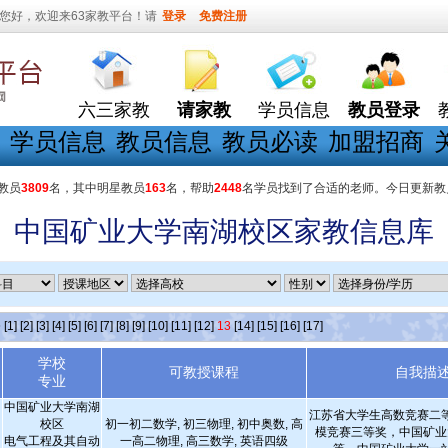
您好，欢迎来63家教平台！请
登录
免费注册
六三家教
请家教
学员信息
教员登录
学员信息
教员信息
教员必读
加盟招商
教员
3809
名，其中明星教员
163
名，帮助
2448
名学员找到了合适的老师。今日更新教
中国矿业大学南湖校区家教信息库
条
[1]
[2]
[3]
[4]
[5]
[6]
[7]
[8]
[9]
[10]
[11]
[12]
13
[14]
[15]
[16]
[17]
学校
可教授课程
自我描
专业
中国矿业大学南湖
江苏省大学生高数竞赛二
校区
初一初二数学, 初三物理, 初中奥数, 高
模竞赛三等奖，中国矿业
电气工程及其自动
一高二物理, 高三数学, 英语四级