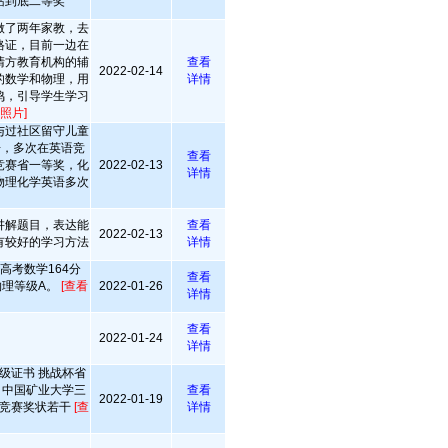
站到底二等奖
做了两年家教，去
格证，目前一边在
清方教育机构的辅
查看
2022-02-14
的数学和物理，用
详情
鸣，引导学生学习
照片]
与过社区留守儿童
+，多次在英语竞
查看
竞赛省一等奖，化
2022-02-13
详情
物理化学英语多次
讲解题目，表达能
查看
2022-02-13
有较好的学习方法
详情
高考数学164分
查看
物理等级A。
[查看
2022-01-26
详情
查看
2022-01-24
详情
级证书 挑战杯省
 中国矿业大学三
查看
2022-01-19
级竞赛奖状若干
[查
详情