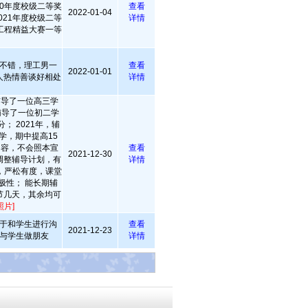
020年度校级二等奖
查看
2022-01-04
2021年度校级二等
详情
工程精益大赛一等
不错，理工男一
查看
2022-01-01
人热情善谈好相处
详情
，辅导了一位高三学
，辅导了一位初二学
； 2021年，辅
学，期中提高15
本内容，不会照本宣
查看
2021-12-30
调整辅导计划，有
详情
，严松有度，课堂
极性； 能长期辅
节几天，其余均可
照片]
于和学生进行沟
查看
2021-12-23
与学生做朋友
详情