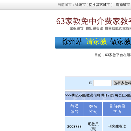
当前城市：
徐州市
[
切换其它城市
]
选择城市
徐州站
请家教
做家教
目前，63家教平台在册
ID
>>>共[255]条教员信息 共[17]页 每页[15]
教员
姓名
目前身份
编号
性别
学历
毛教员
研究生在读
2003788
(男)