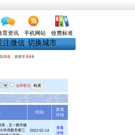
教育资讯
手机网站
收费标准
关注微信
切换城市
员
10
名，更新学员
4
名
金牌教员
查看
述
时间
详情
等奖，五一数学建
查看
大学高数竞赛三
2022-02-14
详情