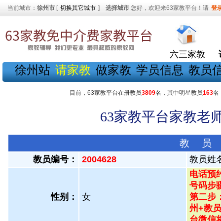
当前城市：
徐州市
[
切换其它城市
]
选择城市
您好，欢迎来63家教平台！请
登
六三家教
徐州站
请家教
做家教
学员信息
教员
目前，63家教平台在册教员
3809
名，其中明星教员
163
名
63家教平台家教老师
教 员
教员编号：
2004628
教员姓
电话预约
号码步骤
性别：
女
第二步
州+教员
台微信