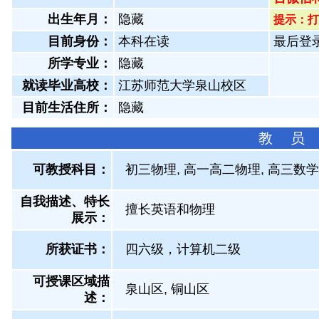
出生年月：
隐藏
提示：打
目前身份：
本科在读
最后登录：
所学专业：
隐藏
就读毕业高校：
江苏师范大学泉山校区
目前生活住所：
隐藏
教 员
可教授科目：
初三物理, 高一高二物理, 高三数学,
自我描述、特长
擅长英语和物理
展示
：
所获证书
：
四六级，计算机二级
可授课区域描
泉山区, 铜山区
述：