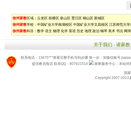
徐州家教
区域：
云龙区
鼓楼区
泉山区
贾汪区
铜山区
新城区
徐州家教
学校：
中国矿业大学南湖校区
中国矿业大学文昌校区
江苏师范大学
徐州家教
科目：
数学
语文
物理
化学
英语
历史
地理
政治
钢琴
美术
书法
网球
关于我们
-
请家教
联系电话：13675***查看完整手机号码步骤 第一步：加微信账号:jiaj
提供教员电话 联系QQ：807621516
家教服务中心：本站对教
国家
Copyright 2007-2013