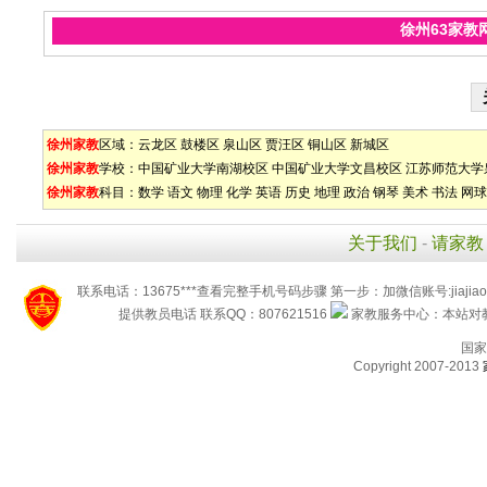
徐州63家教
徐州家教
区域：
云龙区
鼓楼区
泉山区
贾汪区
铜山区
新城区
徐州家教
学校：
中国矿业大学南湖校区
中国矿业大学文昌校区
江苏师范大学
徐州家教
科目：
数学
语文
物理
化学
英语
历史
地理
政治
钢琴
美术
书法
网球
关于我们
-
请家教
联系电话：13675***查看完整手机号码步骤 第一步：加微信账号:jiaj
提供教员电话 联系QQ：807621516
家教服务中心：本站对教
国家
Copyright 2007-2013