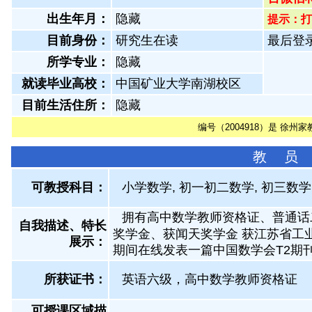
出生年月：
隐藏
提示：打
目前身份：
研究生在读
最后登录：
所学专业：
隐藏
就读毕业高校：
中国矿业大学南湖校区
目前生活住所：
隐藏
编号
（2004918）是 徐州家
教 员
可教授科目：
小学数学, 初一初二数学, 初三数学
拥有高中数学教师资格证、普通话二级
自我描述、特长
奖学金、获闻天奖学金 获江苏省工
展示
：
期间在线发表一篇中国数学会T2期
所获证书
：
英语六级，高中数学教师资格证
可授课区域描