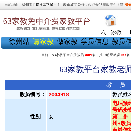
当前城市：
徐州市
[
切换其它城市
]
选择城市
您好，欢迎来63家教平台！请
登
六三家教
徐州站
请家教
做家教
学员信息
教员
目前，63家教平台在册教员
3809
名，其中明星教员
163
名
63家教平台家教老师
教 员
教员编号：
2004918
教员姓
电话预约
号码步骤
性别：
女
第二步
州+教员
台微信