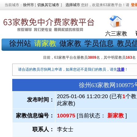
当前城市：
徐州市
[
切换其它城市
]
选择城市
您好，欢迎来63家教平台！请
登
六三家教
徐州站
请家教
做家教
学员信息
教员
目前，63家教平台在册教员
3809
名，其中明星教员
163
名
请合适的教员尽快网上申请，如果您还不是我们的教员，请先
注册
！
徐州63家教网1009
2025-01-06 11:20:20 (已有
1
个教
发布时间：
此家教)
家教信息编号：
100975
[当前状态：
新家教
]
联系人：
李女士