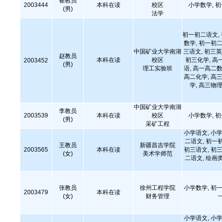
崔教员
2003444
本科在读
校区
小学数学, 
(男)
法学
初一初二语文,
数学, 初一初二
中国矿业大学南湖
三语文, 初三英
赵教员
本科在读
校区
初三化学, 高
2003452
(男)
理工实验班
语, 高一高二数
高二化学, 高三
学, 高三物理
中国矿业大学南湖
李教员
2003539
本科在读
校区
小学数学, 
(男)
采矿工程
小学语文, 小学
二语文, 初一
王教员
新疆昌吉学院
2003565
本科在读
初三语文, 初三
(女)
美术学师范
二语文, 绘画类
张教员
徐州工程学院
小学数学, 初一
2003479
本科在读
(女)
财务管理
小学语文, 小学