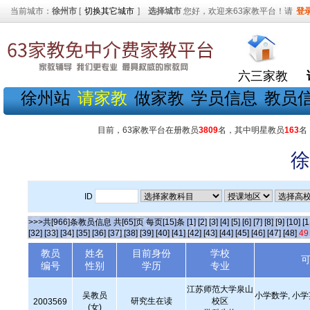
当前城市：
徐州市
[
切换其它城市
]
选择城市
您好，欢迎来63家教平台！请
登
六三家教
徐州站
请家教
做家教
学员信息
教员
目前，63家教平台在册教员
3809
名，其中明星教员
163
名
徐
ID
>>>共[966]条教员信息 共[65]页 每页[15]条
[1]
[2]
[3]
[4]
[5]
[6]
[7]
[8]
[9]
[10]
[1
[32]
[33]
[34]
[35]
[36]
[37]
[38]
[39]
[40]
[41]
[42]
[43]
[44]
[45]
[46]
[47]
[48]
49
教员
姓名
目前身份
学校
编号
性别
学历
专业
江苏师范大学泉山
吴教员
小学数学, 小
研究生在读
校区
2003569
(女)