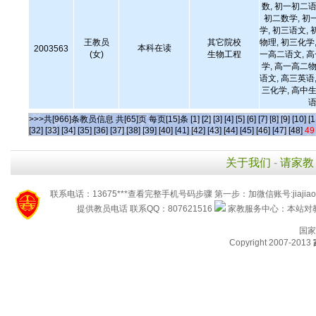
数, 初一初二语
初二数学, 初
学, 初三语文, 
王教员
其它院校
物理, 初三化学,
本科在读
2003563
(女)
生物工程
一高二语文, 
学, 高一高二物
语文, 高三英语,
三化学, 高中生
语
>>>共[966]条教员信息 共[65]页 每页[15]条
[1]
[2]
[3]
[4]
[5]
[6]
[7]
[8]
[9]
[10]
[1
[32]
[33]
[34]
[35]
[36]
[37]
[38]
[39]
[40]
[41]
[42]
[43]
[44]
[45]
[46]
[47]
[48]
49
关于我们
-
请家教
联系电话：13675***查看完整手机号码步骤 第一步：加微信账号:jiaj
提供教员电话 联系QQ：807621516
家教服务中心：本站对教
国家
Copyright 2007-2013