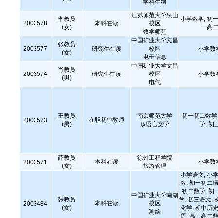
学科生物
江苏师范大学泉山
李教员
小学数学, 初一
2003578
本科在读
校区
(女)
一高二
数学师范
中国矿业大学文昌
张教员
2003577
研究生在读
校区
小学数
(女)
电子信息
中国矿业大学文昌
肖教员
2003574
研究生在读
校区
小学数
(男)
电气
王教员
南京师范大学
初一初二数学,
在职初中教师
2003573
(男)
汉语言文学
学, 初
薛教员
徐州工程学院
本科在读
小学数
2003571
(女)
旅游管理
小学语文, 小学
数, 初一初二语
初二数学, 初
中国矿业大学南湖
张教员
学, 初三语文, 
本科在读
校区
2003484
(女)
化学, 初中历史
测绘
语, 高一高二数