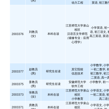
(男)
动力工程
英语, 初三数
江苏师范大学泉山
小学英语, 初
校区
刘教员
语, 初三语文,
本科在读
汉语言文学师范
2003376
(女)
高三英语, 英
（辅修专业：应用
心理学）
小学数学, 小学
赵教员
其它院校
一初二数学, 
研究生在读
2003377
(男)
信息技术
初三数学, 初三
二英语, 高一
姜教员
安徽师范大学
小学数学, 初
研究生在读
2003375
(男)
软件工程
江苏师范大学泉山
小学语文, 小学
张教员
2003373
本科在读
校区
一初二英语, 初
(女)
小学教育
高二语
江苏师范大学泉山
房教员
小学语文, 小学
2003371
本科在读
校区