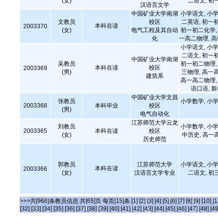
(女)
二语文, 初
汉语言文学
中国矿业大学南湖
小学语文, 小学
文教员
校区
二英语, 初一
本科在读
2003370
(女)
电气工程及其自动
初一初二化学, 
化
一高二物理, 
小学语文, 小学
二语文, 初一
中国矿业大学南湖
吴教员
初一初二物理, 
本科在读
校区
2003369
(男)
三物理, 高一
建筑系
高一高二物理, 
语口语, 
中国矿业大学文昌
张教员
小学数学, 小学
2003368
本科毕业
校区
(男)
电气自动化
江苏师范大学云龙
刘教员
小学数学, 小学
2003365
本科在读
校区
(女)
中历史, 高一
历史师范
郭教员
江苏师范大学
小学语文, 小学
本科在读
2003366
(女)
汉语言文学专业
二语文, 初
>>>共[966]条教员信息 共[65]页 每页[15]条
[1]
[2]
[3]
[4]
[5]
[6]
[7]
[8]
[9]
[10]
[1
[32]
[33]
[34]
[35]
[36]
[37]
[38]
[39]
[40]
[41]
[42]
[43]
[44]
[45]
[46]
[47]
[48]
[49