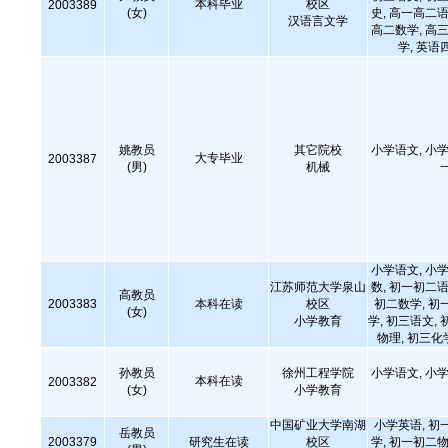
本科毕业
校区
2003389
(女)
史, 高一高二语
汉语言文学
高二数学, 高三
学, 英语
姚教员
其它院校
小学语文, 小学
大专毕业
2003387
(男)
机械
小学语文, 小学
江苏师范大学泉山
数, 初一初二语
高教员
2003383
本科在读
校区
初二数学, 初
(女)
小学教育
学, 初三语文, 
物理, 初三化
孙教员
徐州工程学院
小学语文, 小学
本科在读
2003382
(女)
小学教育
中国矿业大学南湖
小学英语, 初
岳教员
2003379
研究生在读
校区
学, 初一初二物