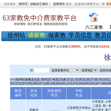
当前城市：
徐州市
[
切换其它城市
]
选择城市
您好，欢迎来63家教平台！请
登
六三家教
徐州站
请家教
做家教
学员信息
教员
目前，63家教平台在册教员
3809
名，其中明星教员
163
名
徐
ID
>>>共[966]条教员信息 共[65]页 每页[15]条
[1]
[2]
[3]
[4]
[5]
[6]
[7]
[8]
[9]
[10]
[1
[32]
[33]
[34]
[35]
[36]
[37]
[38]
[39]
[40]
[41]
[42]
[43]
[44]
[45]
[46]
[47]
[48]
[49
教员
姓名
目前身份
学校
编号
性别
学历
专业
小学语文, 小学
二语文, 初一
江苏师范大学泉山
尹教员
初三语文, 初三