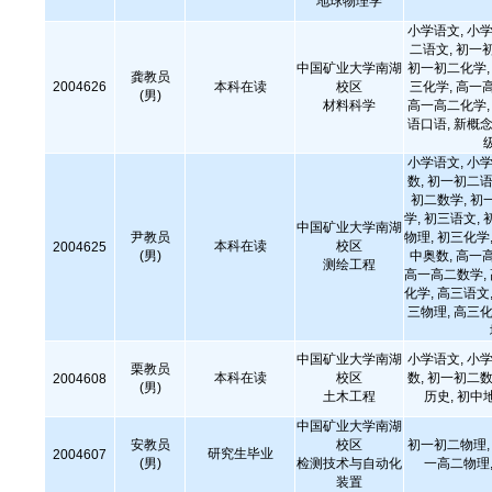
地球物理学
小学语文, 小学
二语文, 初一
中国矿业大学南湖
初一初二化学, 
龚教员
2004626
本科在读
校区
三化学, 高一
(男)
材料科学
高一高二化学, 
语口语, 新概念
小学语文, 小学
数, 初一初二语
初二数学, 初
学, 初三语文, 
中国矿业大学南湖
尹教员
物理, 初三化学,
本科在读
校区
2004625
(男)
中奥数, 高一
测绘工程
高一高二数学,
化学, 高三语文,
三物理, 高三化
中国矿业大学南湖
小学语文, 小学
栗教员
本科在读
校区
数, 初一初二数
2004608
(男)
土木工程
历史, 初中
中国矿业大学南湖
安教员
校区
初一初二物理, 
研究生毕业
2004607
(男)
检测技术与自动化
一高二物理,
装置