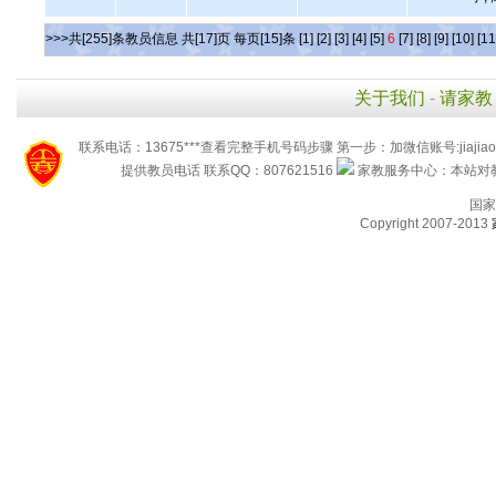
>>>共[255]条教员信息 共[17]页 每页[15]条
[1]
[2]
[3]
[4]
[5]
6
[7]
[8]
[9]
[10]
[11
关于我们
-
请家教
联系电话：13675***查看完整手机号码步骤 第一步：加微信账号:jiaj
提供教员电话 联系QQ：807621516
家教服务中心：本站对教
国家
Copyright 2007-2013