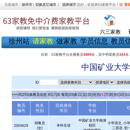
当前城市：
徐州市
[
切换其它城市
]
选择城市
您好，欢迎来63家教平台！请
登
六三家教
徐州站
请家教
做家教
学员信息
教员
目前，63家教平台在册教员
3809
名，其中明星教员
163
名
中国矿业大学
ID
>>>共[255]条教员信息 共[17]页 每页[15]条
[1]
[2]
[3]
[4]
[5]
6
[7]
[8]
[9]
[10]
[11
教员
姓名
目前身份
学校
编号
性别
学历
专业
中国矿业大学南湖
胡教员
小学语文, 小学
本科在读
校区
2004629
(女)
二英语, 初