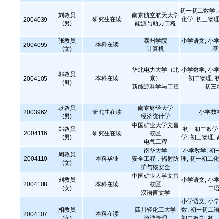
初一初二数学,
刘教员
南京航空航天大学
研究生在读
化学, 初三物理
2004039
(男)
能源与动力工程
张教员
泰州学院
小学语文, 小学
本科在读
2004095
(女)
计算机
基
华北电力大学（北
小学数学, 小学
郭教员
本科在读
京）
一初二物理, 
2004105
(男)
新能源科学与工程
初三
耿教员
南京财经大学
研究生在读
小学数
2003962
(男)
经济统计学
中国矿业大学文昌
郑教员
初一初二数学,
2004116
研究生在读
校区
(男)
学, 初三物理,
电气工程
南华大学
小学数学, 初
周教员
2004110
本科毕业
安全工程，辐射防
理, 初一初二化
(女)
护与核安全
中国矿业大学文昌
刘教员
小学语文, 小学
2004108
本科在读
校区
(女)
二语
汉语言文学
小学语文, 小学
相教员
四川轻化工大学
数, 初一初二语
本科在读
2004107
(女)
旅游管理
初二数学, 初三