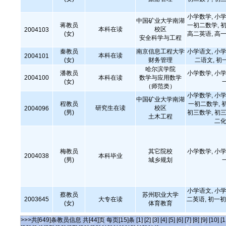
小学数学, 小学
中国矿业大学南湖
蒋教员
一初二数学, 初
本科在读
校区
2004103
(女)
高二英语, 高一
安全科学与工程
秦教员
南京信息工程大学
小学语文, 小学
本科在读
2004101
(女)
财务管理
二语文, 初
哈尔滨学院
潘教员
小学数学, 小学
2004100
本科在读
数学与应用数学
(女)
（师范类）
小学数学, 小学
中国矿业大学南湖
程教员
一初二数学, 
研究生在读
校区
2004096
(男)
初三数学, 初三
土木工程
二化
梅教员
其它院校
小学数学, 小学
2004038
本科毕业
(男)
城乡规划
小学语文, 小学
蔡教员
苏州职业大学
2003645
大专在读
二英语, 初一初
(女)
体育教育
>>>共[649]条教员信息 共[44]页 每页[15]条
[1]
[2]
[3]
[4]
[5]
[6]
[7]
[8]
[9]
[10]
[1