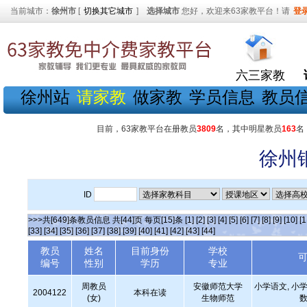
当前城市：
徐州市
[
切换其它城市
]
选择城市
您好，欢迎来63家教平台！请
登
六三家教
徐州站
请家教
做家教
学员信息
教员
目前，63家教平台在册教员
3809
名，其中明星教员
163
名
徐州
ID
>>>共[649]条教员信息 共[44]页 每页[15]条
[1]
[2]
[3]
[4]
[5]
[6]
[7]
[8]
[9]
[10]
[1
[33]
[34]
[35]
[36]
[37]
[38]
[39]
[40]
[41]
[42]
[43]
[44]
教员
姓名
目前身份
学校
编号
性别
学历
专业
周教员
安徽师范大学
小学语文, 小学
2004122
本科在读
(女)
生物师范
数