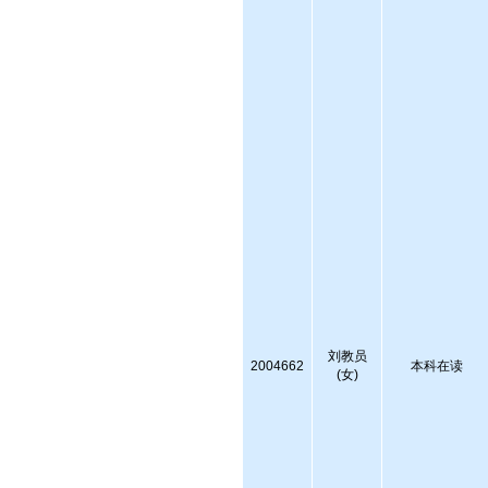
刘教员
2004662
本科在读
(女)