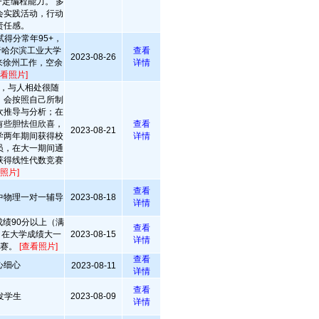
定编程能力。 多
会实践活动，行动
责任感。
得分常年95+，
业于哈尔滨工业大学
查看
2023-08-26
，来徐州工作，空余
详情
查看照片]
，与人相处很随
，会按照自己所制
欢推导与分析；在
有些胆怯但欣喜，
查看
2023-08-21
学两年期间获得校
详情
员，在大一期间通
获得线性代数竞赛
照片]
查看
中物理一对一辅导
2023-08-18
详情
绩90分以上（满
查看
右，在大学成绩大一
2023-08-15
详情
比赛。
[查看照片]
查看
心细心
2023-08-11
详情
查看
发学生
2023-08-09
详情