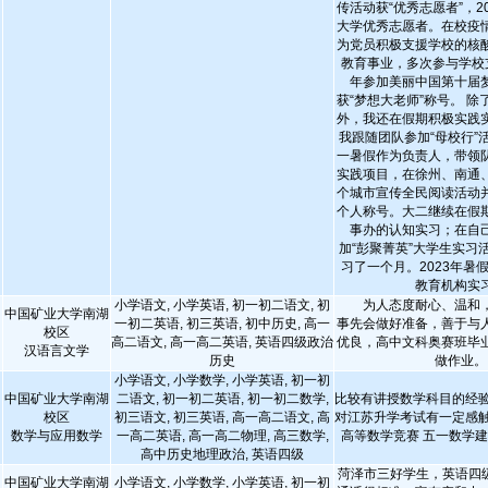
传活动获“优秀志愿者”，2
大学优秀志愿者。在校疫
为党员积极支援学校的核
教育事业，多次参与学校支
年参加美丽中国第十届
获“梦想大老师”称号。 
外，我还在假期积极实践
我跟随团队参加“母校行”
一暑假作为负责人，带领
实践项目，在徐州、南通
个城市宣传全民阅读活动
个人称号。大二继续在假
事办的认知实习；在自
加“彭聚菁英”大学生实习
习了一个月。2023年暑
教育机构实
小学语文, 小学英语, 初一初二语文, 初
为人态度耐心、温和，
中国矿业大学南湖
一初二英语, 初三英语, 初中历史, 高一
事先会做好准备，善于与
校区
高二语文, 高一高二英语, 英语四级政治
优良，高中文科奥赛班毕
汉语言文学
历史
做作业。
小学语文, 小学数学, 小学英语, 初一初
中国矿业大学南湖
二语文, 初一初二英语, 初一初二数学,
比较有讲授数学科目的经验
校区
初三语文, 初三英语, 高一高二语文, 高
对江苏升学考试有一定感触
数学与应用数学
一高二英语, 高一高二物理, 高三数学,
高等数学竞赛 五一数学
高中历史地理政治, 英语四级
菏泽市三好学生，英语四级
中国矿业大学南湖
小学语文, 小学数学, 小学英语, 初一初