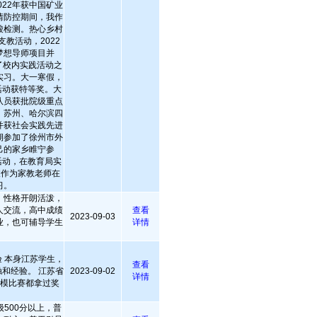
022年获中国矿业
情防控期间，我作
酸检测。热心乡村
教活动，2022
梦想导师项目并
除了校内实践活动之
实习。大一寒假，
活动获特等奖。大
队员获批院级重点
、苏州、哈尔滨四
并获社会实践先进
期参加了徐州市外
己的家乡睢宁参
活动，在教育局实
假作为家教老师在
习。
性格开朗活泼，
人交流，高中成绩
查看
2023-09-03
业，也可辅导学生
详情
 本身江苏学生，
查看
和经验。 江苏省
2023-09-02
详情
建模比赛都拿过奖
500分以上，普