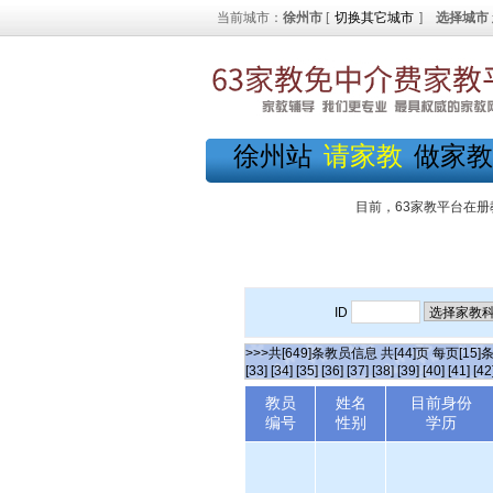
当前城市：
徐州市
[
切换其它城市
]
选择城市
徐州站
请家教
做家教
目前，63家教平台在册
ID
>>>共[649]条教员信息 共[44]页 每页[15]
[33]
[34]
[35]
[36]
[37]
[38]
[39]
[40]
[41]
[42
教员
姓名
目前身份
编号
性别
学历