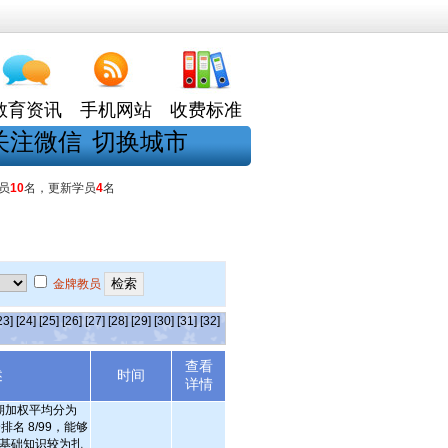
教育资讯
手机网站
收费标准
关注微信
切换城市
员
10
名，更新学员
4
名
金牌教员
23]
[24]
[25]
[26]
[27]
[28]
[29]
[30]
[31]
[32]
查看
述
时间
详情
期加权平均分为
合排名 8/99，能够
基础知识较为扎