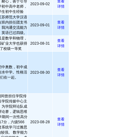
，耐心，善于引导
查看
2023-09-02
学初中高中老师，
详情
学生初中生经验
江苏师范大学汉语
在班内担任团支书
查看
2023-09-01
。我沟通交流能力
详情
，英语已过四级。
其是数学和物理，
查看
国矿业大学也获得
2023-08-31
详情
了校级一等奖
初中奥数，初中成
查看
衡水中学。性格活
2023-08-30
详情
子们在一起。
期间曾担任学院传
任学院传媒中心主
。为学院辩论队成
辩论赛，逻辑思维
学期间一次性高分
查看
7分，六级566
2023-08-28
详情
曾系统学习过雅思
较强。 数学能力