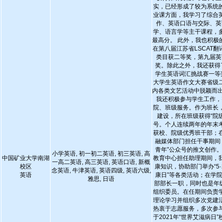
实，已经形成了较为系统
业课方面，我学习了综合
作、英语口语与交际、英
学、语言学等主干课程，
最高分。 此外，我也积极
在第八届江苏省LSCAT
类目获二等奖，第九届英
奖。除此之外，我还获得了
学生英语词汇挑战赛一等奖
大学生英语作文大赛省级
内各类文艺活动中脱颖而出
我还积极参与学生工作，
院、班级服务。作为班长
建设，所在班级获得“院
号。个人连续两年的年末
获校、院级优秀班干部；
融媒体部门担任干事期间
青年”公众号的推文创作
小学英语, 初一初二英语, 初三英语, 高
中国矿业大学南湖
教育中心担任助理期间，
一高二英语, 高三英语, 英语口语, 新概
校区
康知识，协助部门举办“5
念英语, 牛津英语, 英语四级, 英语六级,
英语
康日”等各类活动；在学
雅思, 日语
部部长一职，同时也是年级
组织委员。在任期间负责
理论学习并组织多次党建
热衷于志愿服务，多次参
于2021年“世界艾滋病日