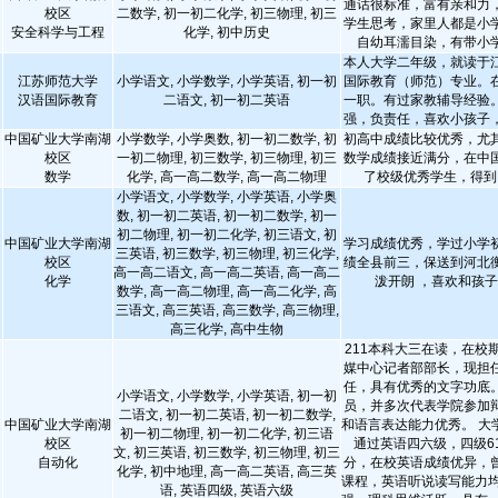
通话很标准，富有亲和力
校区
二数学, 初一初二化学, 初三物理, 初三
学生思考，家里人都是小
安全科学与工程
化学, 初中历史
自幼耳濡目染，有带小
本人大学二年级，就读于
江苏师范大学
小学语文, 小学数学, 小学英语, 初一初
国际教育（师范）专业。
汉语国际教育
二语文, 初一初二英语
一职。有过家教辅导经验
强，负责任，喜欢小孩子
中国矿业大学南湖
小学数学, 小学奥数, 初一初二数学, 初
初高中成绩比较优秀，尤
校区
一初二物理, 初三数学, 初三物理, 初三
数学成绩接近满分，在中
数学
化学, 高一高二数学, 高一高二物理
了校级优秀学生，得到
小学语文, 小学数学, 小学英语, 小学奥
数, 初一初二英语, 初一初二数学, 初一
初二物理, 初一初二化学, 初三语文, 初
中国矿业大学南湖
学习成绩优秀，学过小学
三英语, 初三数学, 初三物理, 初三化学,
校区
绩全县前三，保送到河北
高一高二语文, 高一高二英语, 高一高二
化学
泼开朗 ，喜欢和孩
数学, 高一高二物理, 高一高二化学, 高
三语文, 高三英语, 高三数学, 高三物理,
高三化学, 高中生物
211本科大三在读，在校
媒中心记者部部长，现担
任，具有优秀的文字功底
小学语文, 小学数学, 小学英语, 初一初
员，并多次代表学院参加
二语文, 初一初二英语, 初一初二数学,
中国矿业大学南湖
和语言表达能力优秀。 大
初一初二物理, 初一初二化学, 初三语
校区
通过英语四六级，四级61
文, 初三英语, 初三数学, 初三物理, 初三
自动化
分，在校英语成绩优异，
化学, 初中地理, 高一高二英语, 高三英
课程，英语听说读写能力均
语, 英语四级, 英语六级