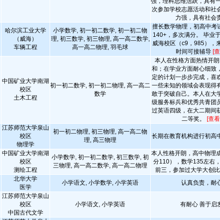
强，理科思维活跃，具有一
次参加学校志愿活动和社
力强，具有社会
擅长数学物理，初高中考试
哈尔滨工业大学
小学数学, 初一初二数学, 初一初二物
140+，多次满分。 毕
（威海）
理, 初三数学, 初三物理, 高一高二数学,
威海校区（c9，985）
车辆工程
高一高二物理, 羽毛球
时间可接辅导
[
本人在性格方面热情开朗
和；在学业方面耐心细致
定的计划一步步完成，喜
中国矿业大学南湖
初一初二数学, 初一初二物理, 高一高二
一些未知的领域会表现得
校区
数学
敢于突破自己。本人在大
土木工程
级服务标兵和优秀共青团
过英语四级，在大二期间
二等奖。
[查看
江苏师范大学泉山
初一初二物理, 初三物理, 高一高二物
校区
长期在教育机构进行初高
理, 高三物理
物理学
中国矿业大学南湖
本人性格开朗，高中物理成
小学数学, 初一初二数学, 初三数学, 初
校区
分110），数学135左
三物理, 高一高二数学, 高一高二物理
测绘工程
前三，参加过大学大创
北华大学
小学语文, 小学数学, 小学英语
认真负责，耐
医学
江苏师范大学泉山
校区
小学语文, 小学英语
有耐心 善于启
中国古代文学