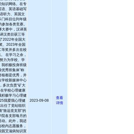
的知识网络。在专
英语、英语基础写
语听力、英国文
多门科目位列年级
的参加各类竞赛。
翻译大赛中，汉译英
译汉类目获三等
2022年全国大
、2023年全国
二等奖并多次在校
。 在学习之余，
努力为学校、学
，我积极投身班级
级优秀班集体”称
考核都是优秀，并
在学校新媒体中心
，多次负责“矿大
。在学校心理健康
我积极学习心理健
查看
·25我爱我心理健
2023-09-08
详情
院出任了党站组织
“致远党支部”的
学院各支部每月的
活动。此外，我还
与校内志愿服务，
”校园艾滋病知识宣