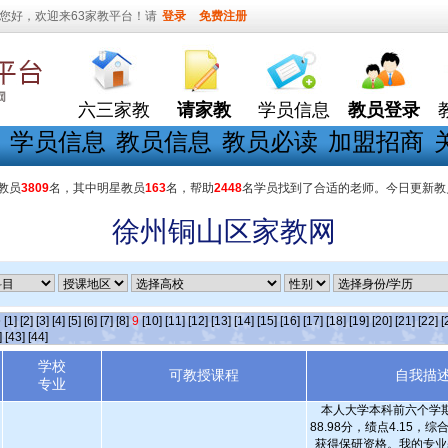
您好，欢迎来63家教平台！请
登录
免费注册
六三家教
请家教
学员信息
教员登录
学员信息
教员信息
教员必读
加盟招商
教员
3809
名，其中明星教员
163
名，帮助
2448
名学员找到了合适的老师。今日更新教
徐州铜山区家教网
条
[1]
[2]
[3]
[4]
[5]
[6]
[7]
[8]
9
[10]
[11]
[12]
[13]
[14]
[15]
[16]
[17]
[18]
[19]
[20]
[21]
[22]
[
]
[43]
[44]
学校
可教授课程
自我描
专业
本人大学本科前六个学
88.98分，绩点4.15，综
获得保研资格。我的专业