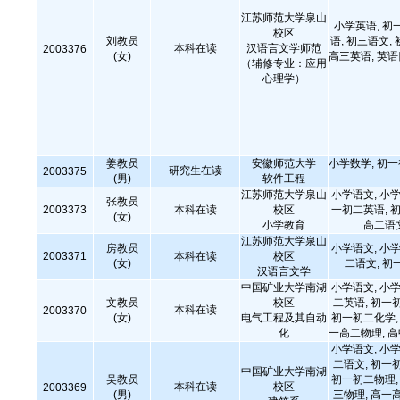
江苏师范大学泉山
小学英语, 初
校区
刘教员
语, 初三语文,
本科在读
汉语言文学师范
2003376
(女)
高三英语, 英
（辅修专业：应用
心理学）
姜教员
安徽师范大学
小学数学, 初
研究生在读
2003375
(男)
软件工程
江苏师范大学泉山
小学语文, 小学
张教员
2003373
本科在读
校区
一初二英语, 初
(女)
小学教育
高二语
江苏师范大学泉山
房教员
小学语文, 小学
2003371
本科在读
校区
(女)
二语文, 初
汉语言文学
中国矿业大学南湖
小学语文, 小学
文教员
校区
二英语, 初一
本科在读
2003370
(女)
电气工程及其自动
初一初二化学, 
化
一高二物理, 
小学语文, 小学
二语文, 初一
中国矿业大学南湖
吴教员
初一初二物理, 
本科在读
校区
2003369
(男)
三物理, 高一