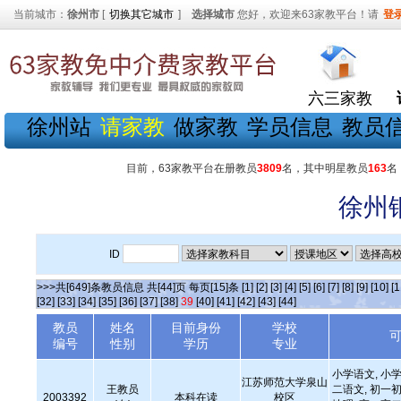
当前城市：
徐州市
[
切换其它城市
]
选择城市
您好，欢迎来63家教平台！请
登
六三家教
徐州站
请家教
做家教
学员信息
教员
目前，63家教平台在册教员
3809
名，其中明星教员
163
名
徐州
ID
>>>共[649]条教员信息 共[44]页 每页[15]条
[1]
[2]
[3]
[4]
[5]
[6]
[7]
[8]
[9]
[10]
[1
[32]
[33]
[34]
[35]
[36]
[37]
[38]
39
[40]
[41]
[42]
[43]
[44]
教员
姓名
目前身份
学校
编号
性别
学历
专业
小学语文, 小学
江苏师范大学泉山
王教员
二语文, 初一初
2003392
本科在读
校区