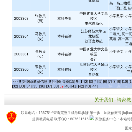
建筑系
高一高二物理, 
语口语, 
中国矿业大学文昌
张教员
小学数学, 小学
2003368
本科毕业
校区
(男)
电气自动化
小学语文, 小学
江苏师范大学 云
马教员
二语文, 初一初
本科在读
龙校区
2003364
(女)
英语, 高一高二
汉语言师范
三语
中国矿业大学文昌
崔教员
小学语文, 小学
2003361
本科在读
校区
(女)
会计
江苏师范大学泉山
宋教员
小学语文, 小学
2003360
本科在读
校区
(女)
三
自动化
>>>共[649]条教员信息 共[44]页 每页[15]条
[1]
[2]
[3]
[4]
[5]
[6]
[7]
[8]
[9]
[10]
[1
[32]
[33]
[34]
[35]
[36]
[37]
[38]
39
[40]
[41]
[42]
[43]
[44]
关于我们
-
请家教
联系电话：13675***查看完整手机号码步骤 第一步：加微信账号:jiaj
提供教员电话 联系QQ：807621516
家教服务中心：本站对教
国家